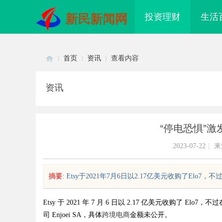
投资理财
生活
新民新闻网
首页
资讯
查看内容
资讯
Di
›
›
›
“停电恐惧”
2023-07-22
|
来
摘要
: Etsy于2021年7月6日以2.17亿美元收购了Elo
sc
Etsy 于 2021 年 7 月 6 日以 2.17 亿美元收购了 
司 Enjoei SA，具体
跨境电商
金额未公开。
配眼镜 上海配眼镜
深度解析哈尔滨私家