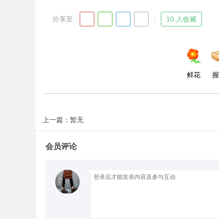
分享至 :
10 人收藏
Bo
鲜花
握
上一篇：暂无
会员评论
ar