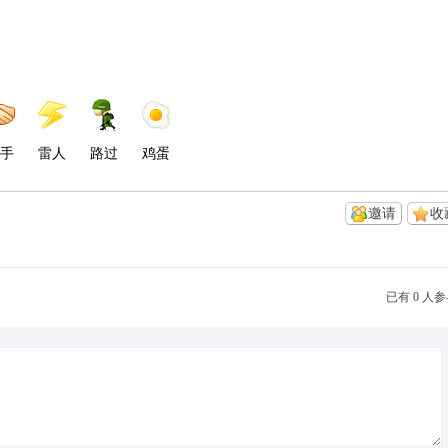
手
雷人
路过
鸡蛋
邀请
收
已有 0 人