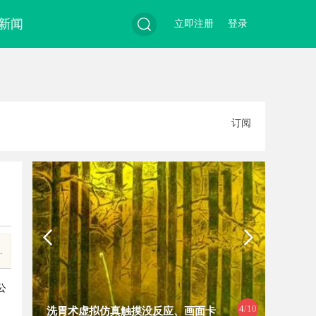
新闻
立即注册
登录
搜
订阅
索
.
公
4
/10
洗胃术虚拟仿真触摸没反应、画面卡
探索“