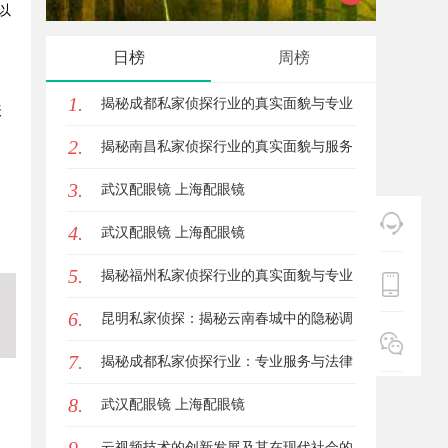
以
顿？立方幻境破解难题
新风潮
日榜
周榜
1.
揭秘成都私家侦探行业的真实面貌与专业
表
2.
服务
揭秘南昌私家侦探行业的真实面貌与服务
。
3.
价值详解
武汉配眼镜 上海配眼镜
4.
武汉配眼镜 上海配眼镜
5.
揭秘福州私家侦探行业的真实面貌与专业
6.
服务
昆明私家侦探：揭秘云南春城中的隐秘调
7.
查力量
揭秘成都私家侦探行业：专业服务与法律
8.
边界解析
武汉配眼镜 上海配眼镜
云视频技术的创新发展及其在现代社会的