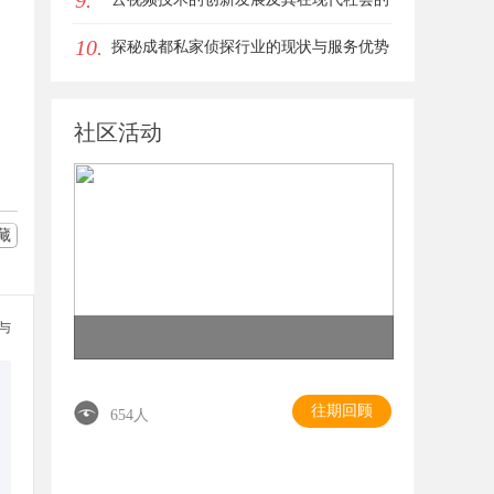
9.
10.
广泛应用
探秘成都私家侦探行业的现状与服务优势
全面解析
社区活动
藏
参与
往期回顾
654人