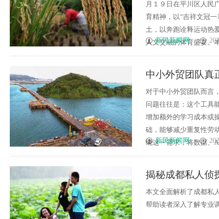
月１９日在平川区人民
育精神，以“吉祥文冠一
土，以奔跑诠释运动热
新民新闻网
202
人文交融的体育盛宴。本届
中小外贸团队真
对于中小外贸团队而言
问题往往是：这个工具
增加额外的学习成本或
础，能够减少重复性劳
新民新闻网
202
绕这一需求，将数据、AI
揭秘成都私人侦
析
本文全面解析了成都私
帮助读者深入了解专业调查