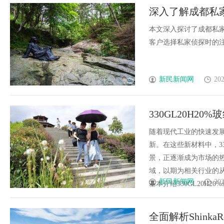
深入了解成都私
本文深入探讨了成都私
客户选择私家侦探时的注意
新民新闻网
202
330GL20H2
随着现代工业的快速发
新。在这些新材料中，33
景，正逐渐成为市场的
域，以期为相关行业的从业
新民新闻网
202
基本介绍330GL20H20%
全面解析Shink