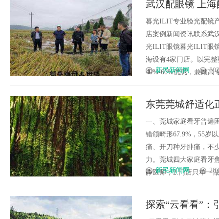
武汉配眼镜 上海
膜耐久才是关键项
暮光ILIT专业验光配
店案例新闻资讯联系武汉配眼
光ILIT眼镜暮光IL
海设有4家门店。以完
新民新闻网
202
40%-60%优惠，兼顾高专业
东莞莞城舒适化正
一、莞城家庭看牙普遍困
错颌畸形67.9%，55
痛、开刀种牙肿痛，不
力。莞城四大家庭看牙焦
新民新闻网
202
静医师；2.门店只单一做矫
探索“云看看”