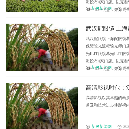
海设有4家门店。以完
新民新闻网
202
40%-60%优惠，兼顾高专业
武汉配眼镜 上海
武汉配眼镜上海配眼镜暮
保障验光流程验光师门店案例
光ILIT眼镜暮光IL
海设有4家门店。以完
新民新闻网
202
40%-60%优惠，兼顾高专业
高清影视时代：
高清影视以其卓越的画
普及和技术进步使影视内容
新民新闻网
202