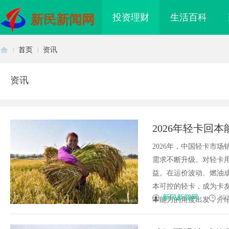
投资理财
生活百科
新民新闻网
首页
资讯
资讯
首
›
›
2026年轻卡回
潜力车型介绍
2026年，中国轻卡市
需求不断升级。对轻卡
益。在运价波动、燃油
本可控的轻卡，成为卡
页
新民新闻网
202
本能力的角度出发，介绍五
买即用，规避侵权风险
2026年工程验收趋严，反光路锥