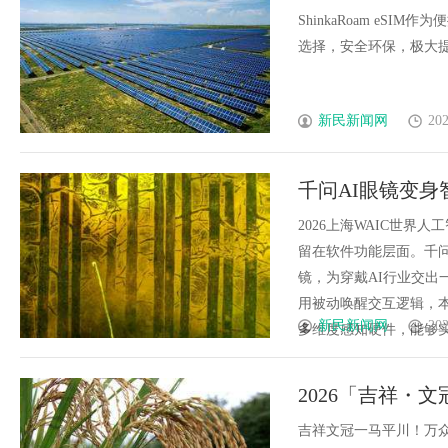
ShinkaRoam eS
选择，安全环保，极大提升
新民新闻网
202
千问AI眼镜变身
2026上海WAIC世
留在软件功能层面。千
镜，为穿戴AI行业交出
用被动唤醒交互逻辑，
新民新闻网
202
多维度感知硬件，能够实时
2026「吉祥・
吉祥文冠一马平川！万