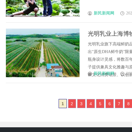
新民新闻网
202
光明乳业上海博
光明乳业旗下高端鲜奶品
出“原生DHA鲜牛奶”
瓶身设计灵感，将数百
子提供兼具文化雅趣与
新民新闻网
202
耕文化消费场景、以创新产
1
2
3
4
5
6
7
8