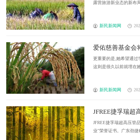
露营旅游新业态的新布局。据
新民新闻网
202
爱佑慈善基金会
益力量
更重要的是,她希望通过
这则是很久以前就埋在她心里
新民新闻网
202
JFREE捷孚瑞
业”荣誉证书
JFREE捷孚瑞超高压
业”荣誉证书。广东劲捷科技