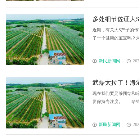
多处细节佐证大
恐将失宠
近期，有关大S产子的
了一个健康的宝宝吗？为何具
新民新闻网
202
武磊太拉了！海
冠要丢人
现在我们要足够团结和
要保持专注度。——哈维尔有
新民新闻网
202