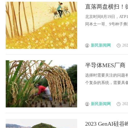
直落两盘横扫！
四强
北京时间8月19日，AT
同本土一哥、9号种子弗里茨
新民新闻网
202
半导体MES厂
选择时需要关注的问题
个复杂的系统，需要具备先进
新民新闻网
202
2023 GenAI