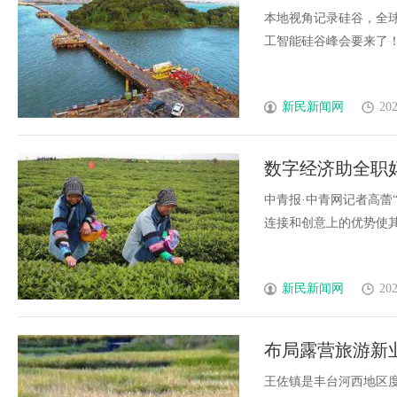
Deepmind Nv
本地视角记录硅谷，全球
工智能硅谷峰会要来了！我们
新民新闻网
202
数字经济助全职妈
中青报·中青网记者高蕾
连接和创意上的优势使其更..
新民新闻网
202
布局露营旅游新
王佐镇是丰台河西地区