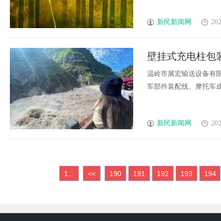
新民新闻网
202
壁挂式充电柱包
温岭市展宏输送设备有
车部件装配线、摩托车成套装
新民新闻网
202
1...
<<
190
191
192
193
194