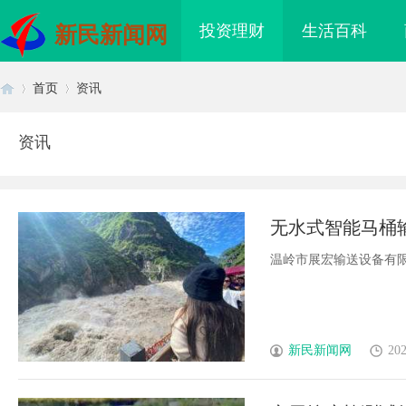
投资理财
生活百科
新民新闻网
首页
资讯
资讯
首
›
›
无水式智能马桶
温岭市展宏输送设备有限公
页
新民新闻网
202
滨私家侦探行业的发展
武汉配眼镜 上海配眼镜