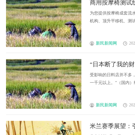
商用按摩椅测试
为您提供按摩椅成套流
机构、顶升平移机、测试房等
新民新闻网
202
“日本断了我的
何从
受影响的日料店并不多
一千元以上。“（国内）终端店
新民新闻网
202
米兰赛季展望：