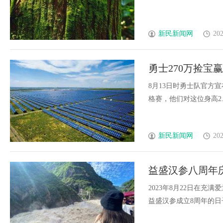
新民新闻网
202
勇士270万捡宝
争先发？
8月13日时勇士队官方
格赛，他们对这位身高2.08米
新民新闻网
202
益盛汉参八周年
2023年8月22日在充
益盛汉参成立8周年的日子,周