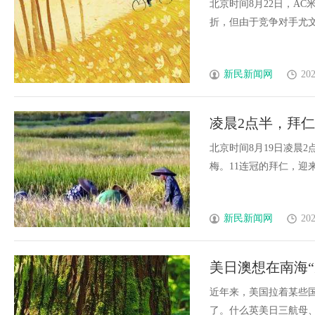
北京时间8月22日，A
折，但由于竞争对手尤文图斯
新民新闻网
202
凌晨2点半，拜
球
北京时间8月19日凌晨2
梅。11连冠的拜仁，迎来新
新民新闻网
202
美日澳想在南海
近年来，美国拉着某些国
了。什么英美日三航母、英..