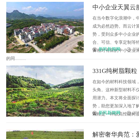
中小企业天翼云
源
在当今数字化浪潮中，
成为必然趋势。而云计
势，受到众多中小企业
合、可信、专享定制等
新民新闻网
202
算相对有限的中小企业
的同.........
331G纯树脂颗
在如今的材料科技领域，
头角。这种新型材料不
用潜力。本文将全面探讨
势，助您更加深入地了解
新民新闻网
202
颗粒是一种以高性能树脂为
解密奢华典范：