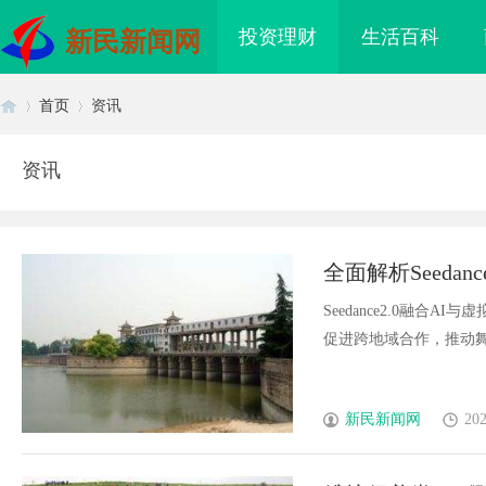
投资理财
生活百科
新民新闻网
首页
资讯
资讯
首
›
›
全面解析Seeda
Seedance2.0融
促进跨地域合作，推动舞蹈
页
新民新闻网
202
买即用，规避侵权风险
2026年工程验收趋严，反光路锥