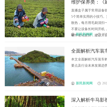
维护保养类：《
膜耐久才是关键项
顿》
直播盒子属于常用设备
5个简单实用的小技巧
散热，每月用毛刷清扫一
不要让设备长时间开机，
新民新闻网
202
硬件老化更快，建议开启“自
全面解析汽车装
本文全面解析汽车装车
要点及行业未来发展趋势，
新民新闻网
202
深入解析牛马影