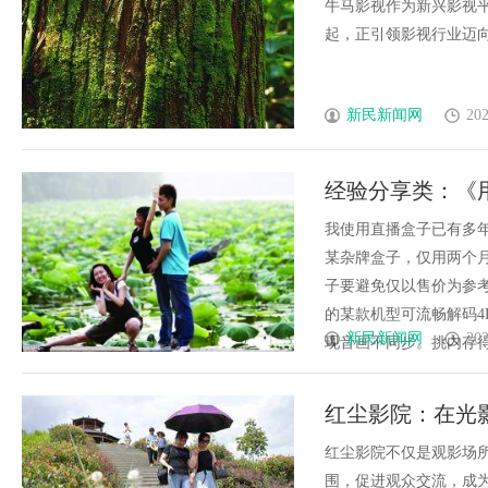
牛马影视作为新兴影视
起，正引领影视行业迈向更
新民新闻网
202
经验分享类：《
我使用直播盒子已有多
某杂牌盒子，仅用两个
子要避免仅以售价为参考依
的某款机型可流畅解码
新民新闻网
202
现音画不同步。挑内存得选4G
红尘影院：在光
红尘影院不仅是观影场
围，促进观众交流，成为现