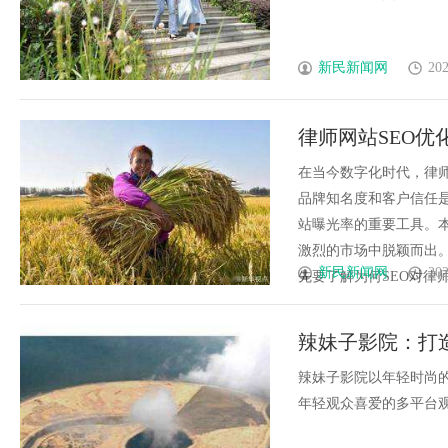
新民新闻网
202
律师网站SEO
在当今数字化时代，律
品牌知名度和客户信任是
站曝光率的重要工具。本
激烈的市场中脱颖而出。
新民新闻网
202
先要了解为何SEO对律师网
辣妹子影院：打
辣妹子影院以年轻时尚
年轻观众喜爱的多平台观影