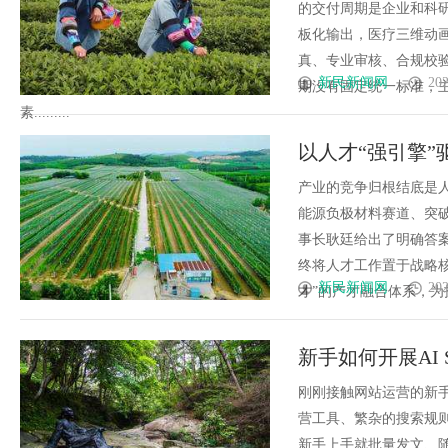
的交付周期是企业和科
板化输出，医疗三维动
真、专业审核、合规校
新民新闻网
202
期没有固定统一标准，
素.........
以人才“强引擎”
耿廷
产业的竞争归根结底是
能源负极材料赛道、突破
事长耿廷给出了明确答案
终将人才工作置于战略
新民新闻网
202
才”的产才融合体系，为技术
新手如何开展AI
刚刚接触网站运营的新手
营工具、繁杂的搜索规
新手上手就批量发文、