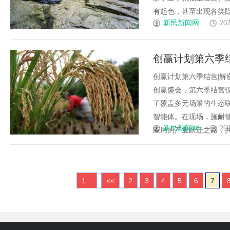
有起色，甚至出现各类隐性问
新民新闻网
202
创赢计划第六季结
径
创赢计划第六季结营|解
创赢盛会，第六季结营
了覆盖多元场景的生态
智能体。在现场，施耐
新民新闻网
202
应用的产业跃迁之路，共绘
1...
<<
2
3
4
5
6
7