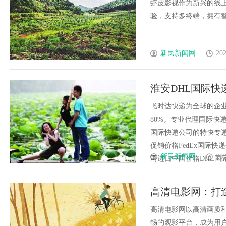
虾皮影视作为新兴的线
验，支持多终端，拥有智能
新民新闻网
202
淮安DHL国际快
递航空速递
飞时达快递为全球的企
80%。专业代理国际快递
国际快递公司的特快专递
促销价格FedEx国际快
新民新闻网
202
司进口中国价格DHL国际快递
高清电影网：打
高清电影网以高清画质
畅的观影平台，成为用户的