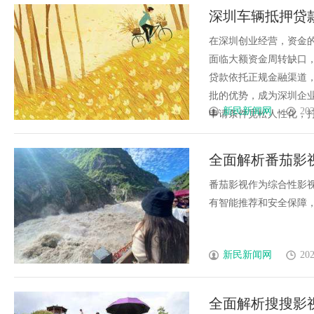
深圳车辆抵押贷
在深圳创业经营，资金
面临大额资金周转缺口
贷款依托正规金融渠道
批的优势，成为深圳企业主
新民新闻网
202
申请条件宽松人性化，打破传
全面解析番茄影
番茄影视作为综合性影
有智能推荐和安全保障，致
新民新闻网
202
全面解析搜搜影