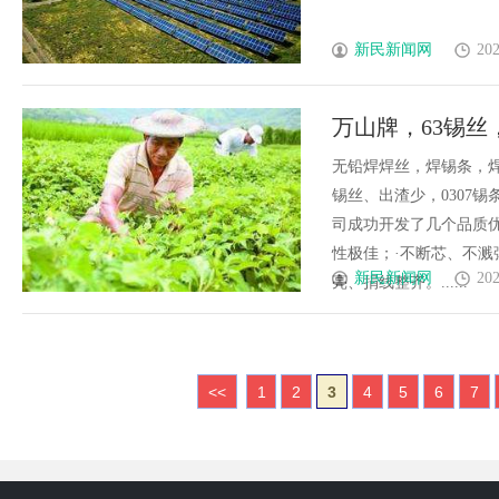
新民新闻网
202
万山牌，63锡
无铅焊锡球、锌丝
无铅焊焊丝，焊锡条，焊
锡丝、出渣少，0307
靠；出渣少
司成功开发了几个品质
性极佳；·不断芯、不溅
新民新闻网
202
亮、捐线整齐。......
<<
1
2
3
4
5
6
7