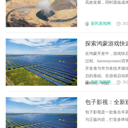
高效发展，同时面临成本、
新民新闻网
202
探索鸿蒙游戏快
在鸿蒙开发中，游戏快
过程。harmonyosnext官网h
开发者与华为各技术领
启的基础。在游戏启动
新民新闻网
202
待时间。例如.........
包子影视：全新
包子影视是一款集合丰
与正版内容，打造多终端