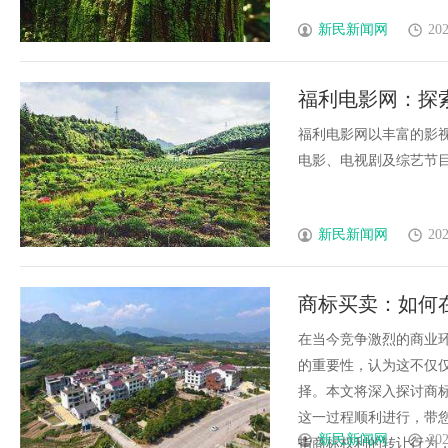
新民新闻网
202
福利电影网：探
福利电影网以丰富的影
电影、电视剧及综艺节目等
新民新闻网
202
商标买卖：如何
在当今竞争激烈的商业
的重要性，认为这不仅
择。本文将深入探讨商
这一过程顺利进行，带
新民新闻网
202
指商标权利的转让行为