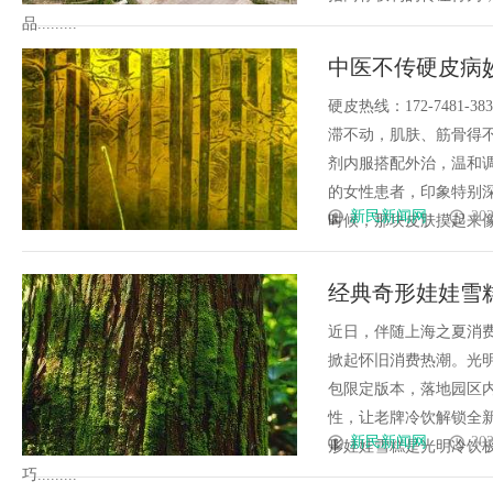
品.........
中医不传硬皮病
复元气
硬皮热线：172-748
滞不动，肌肤、筋骨得
剂内服搭配外治，温和调
的女性患者，印象特别
新民新闻网
202
时候，那块皮肤摸起来像牛
经典奇形娃娃雪
启童趣夏日
近日，伴随上海之夏消
掀起怀旧消费热潮。光
包限定版本，落地园区
性，让老牌冷饮解锁全
新民新闻网
202
形娃娃雪糕是光明冷饮
巧.........