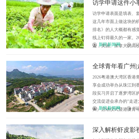
访学申请这件小
版回本关键因素与高潜力车型介
径
访学申请表面是填表、套
这几年市面上做这块的
排名》的人大概都有感
线上钉得最久的一家。2
新民新闻网
202
边，美国、加拿大的高校和
全球青年看广州|
2026粤港澳大湾区香
享会成功举办从珠江到
段实习开启了逐梦湾区的
交流促进会承办的“走进
新民新闻网
202
州）启动仪式暨港澳青年湾区
深入解析虾皮影