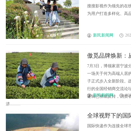
搜搜影视作为领先的在
为用户打造多样化、高品质
新民新闻网
202
傲觅品牌焕新：从
精神栖息地
7月3日，博领家居宁波
一场关于何为高端人居
子正式步入全新阶段。
行的全国经销商交流论
新民新闻网
202
逻辑已彻底反转，消费
济.........
全球视野下的国
国际快递作为连接全球