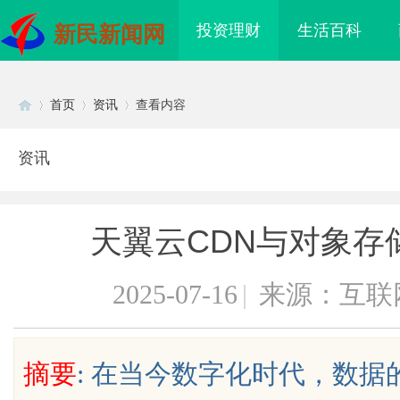
投资理财
生活百科
新民新闻网
首页
资讯
查看内容
资讯
Di
›
›
›
天翼云CDN与对象存
2025-07-16
|
来源：互联
sc
摘要
: 在当今数字化时代，数
有在赛道上被耳
武汉配眼镜 上海配眼镜