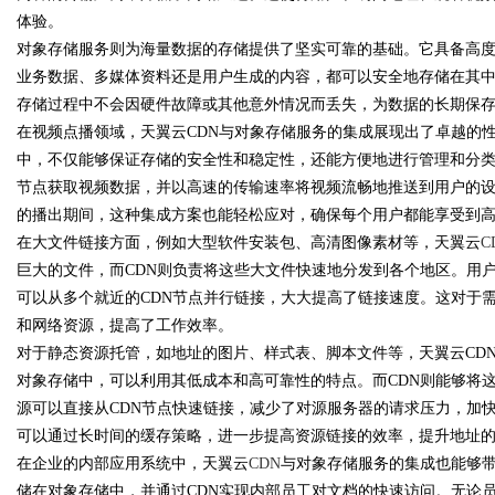
体验。
对象存储服务则为海量数据的存储提供了坚实可靠的基础。它具备高
业务数据、多媒体资料还是用户生成的内容，都可以安全地存储在其
存储过程中不会因硬件故障或其他意外情况而丢失，为数据的长期保
Bo
在视频点播领域，天翼云CDN与对象存储服务的集成展现出了卓越的
中，不仅能够保证存储的安全性和稳定性，还能方便地进行管理和分类
节点获取视频数据，并以高速的传输速率将视频流畅地推送到用户的
的播出期间，这种集成方案也能轻松应对，确保每个用户都能享受到
在大文件链接方面，例如大型软件安装包、高清图像素材等，天翼云
C
巨大的文件，而CDN则负责将这些大文件快速地分发到各个地区。用
可以从多个就近的CDN节点并行链接，大大提高了链接速度。这对于
和网络资源，提高了工作效率。
ar
对于静态资源托管，如地址的图片、样式表、脚本文件等，天翼云CD
对象存储中，可以利用其低成本和高可靠性的特点。而CDN则能够将
源可以直接从CDN节点快速链接，减少了对源服务器的请求压力，加
可以通过长时间的缓存策略，进一步提高资源链接的效率，提升地址
在企业的内部应用系统中，天翼云
CDN
与对象存储服务的集成也能够
储在对象存储中，并通过CDN实现内部员工对文档的快速访问。无论