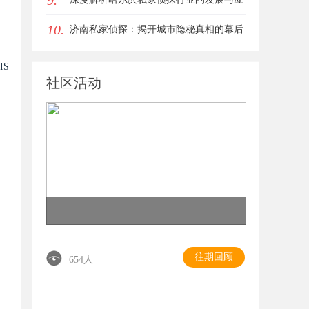
9.
10.
用现状
济南私家侦探：揭开城市隐秘真相的幕后
英雄
IS
社区活动
往期回顾
654人