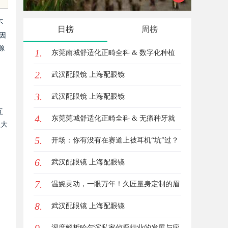
锋力量
式算电
不
日榜
周榜
因
源
1.
东莞南城舒适化正畸全科 & 数字化种植
2.
诊疗专业指南
武汉配眼镜 上海配眼镜
3.
武汉配眼镜 上海配眼镜
互
4.
东莞莞城舒适化正畸全科 & 无痛种牙就
强大
5.
诊避坑攻略
开场：你有没有在赛道上被耳机“坑”过？
6.
武汉配眼镜 上海配眼镜
7.
温婉灵动，一眼万年！久匠量身定制的眉
8.
眼唇，才是你整张脸的点睛之笔！淡颜系
武汉配眼镜 上海配眼镜
女生的气质加分项
深度解析哈尔滨私家侦探行业的发展与应