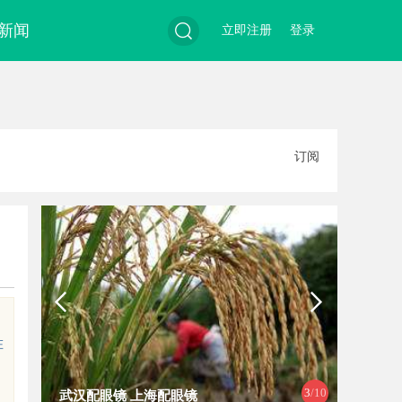
新闻
立即注册
登录
搜
订阅
索
在
4
/10
白云影视：引领影视娱乐新时代的先
利星能