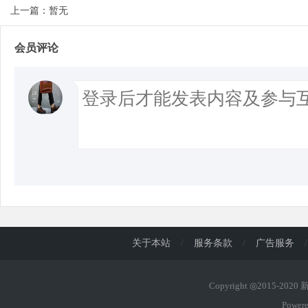
上一篇：暂无
会员评论
关于本站
/
服务条款
/
广告服务
/
Copyright ◎2015-202
Power