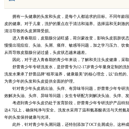
拥有一头健康的头发和头皮，是每个人都追求的目标。不同年龄
皮的健康。对于儿童，洗护的重点在于清洁和滋养。选择温和无刺激
Bo
清洁导致的头皮屏障受损。
进入青春期后，皮脂腺分泌旺盛，荷尔蒙改变，影响头皮肌肤状
慢慢出现痘痘、头油、头屑、瘙痒、敏感等问题，加之学习压力、饮
从而导致皮脂腺分泌过盛，头皮状态越来越差。
因此，对于进入青春期的青少年来说，了解和关注头皮健康，采
舒蕾青少年专研洗发水，是舒蕾专为12-17岁青少年量身定制的
洗发水秉承了舒蕾品牌“植萃滋养，健康最美”的核心理念，以“自然的
为青少年的头发和头皮提供全面的护理。
ar
针对青少年头皮易出油、头痒、有异味等问题，舒蕾青少年专研
效解决头油、头痒、异味等问题；女生专研配方则解决头油、头痒、
考虑到青少年头皮仍处于发育阶段，舒蕾青少年专研洗护产品特
达4.7以上，确保纯净与安全。洗发水采用了温和氨基酸表活与天然
年的头发保持健康与光泽。
此外
，
针对青少年头屑问题，还特别添加了OCT去屑成分。这种