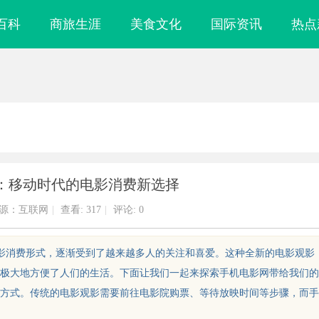
百科
商旅生涯
美食文化
国际资讯
热点
：移动时代的电影消费新选择
源：互联网
|
查看:
317
|
评论: 0
电影消费形式，逐渐受到了越来越多人的关注和喜爱。这种全新的电影观影
极大地方便了人们的生活。下面让我们一起来探索手机电影网带给我们的
方式。传统的电影观影需要前往电影院购票、等待放映时间等步骤，而手
济南私家侦探：揭开城市隐秘真相的
洗胃术虚拟仿真