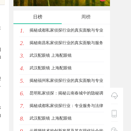
解难题
新风潮
日榜
周榜
让
1.
揭秘成都私家侦探行业的真实面貌与专业
2.
服务
揭秘南昌私家侦探行业的真实面貌与服务
则
3.
价值详解
武汉配眼镜 上海配眼镜
地
4.
武汉配眼镜 上海配眼镜
型
5.
揭秘福州私家侦探行业的真实面貌与专业
多
6.
服务
昆明私家侦探：揭秘云南春城中的隐秘调
7.
查力量
揭秘成都私家侦探行业：专业服务与法律
够
的
8.
边界解析
武汉配眼镜 上海配眼镜
云视频技术的创新发展及其在现代社会的