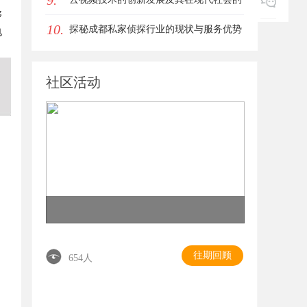
9.
够
10.
广泛应用
探秘成都私家侦探行业的现状与服务优势
电
全面解析
社区活动
往期回顾
654人