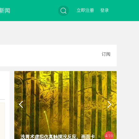
新闻
立即注册
登录
搜
订阅
索
5
/10
触摸没反应、画面卡
探索“云看看”：引领未来视觉体