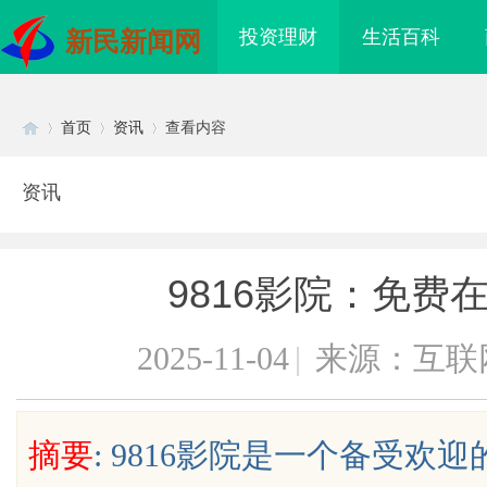
投资理财
生活百科
新民新闻网
首页
资讯
查看内容
资讯
Di
›
›
›
9816影院：免费
2025-11-04
|
来源：互联
sc
摘要
: 9816影院是一个备受
有在赛道上被耳
武汉配眼镜 上海配眼镜