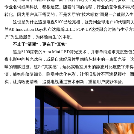
专业名词或黑科技，都很迷茫。随着时间的推移，行业的竞争也不再
转化。因为用户真正需要的，不是客厅的“技术标签”而是一台能融入
这也是为什么追觅电视S100已经亮相，就受到全球用户和代理商关注
兰AB Innovation Days和布达佩斯ELLE POP-UP这类融合
Bo
归“为生活服务，为体验而生”的本质。
不止于“清晰”，更在于“真实”
追觅S100搭载的Aura Mini LED背光技术，并非单纯追求
夜电影中的烛光戏份，或是自然纪录片里幽暗丛林中的一束阳光等，
曝的细腻过渡。这种“真实感”，远比实验室测出的静态对比度数字来得重要。
演，能智能修复细节、降噪并优化色彩，让怀旧影片不再满是颗粒，而
实，让清晰更清晰，追觅电视通过技术创新，重塑用户观影体验。
ar