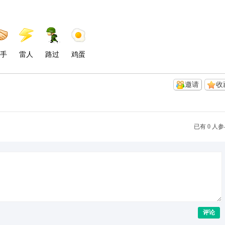
手
雷人
路过
鸡蛋
邀请
收
已有 0 人
评论