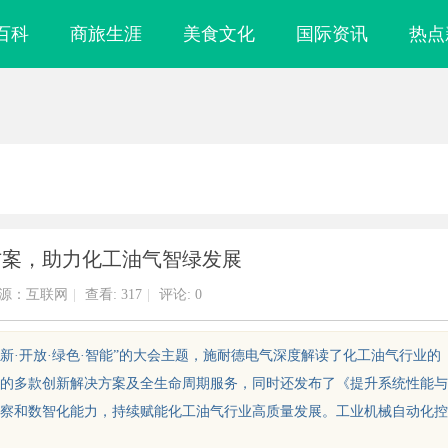
百科
商旅生涯
美食文化
国际资讯
热点
方案，助力化工油气智绿发展
源：互联网
|
查看:
317
|
评论: 0
创新·开放·绿色·智能”的大会主题，施耐德电气深度解读了化工油气行业的
的多款创新解决方案及全生命周期服务，同时还发布了《提升系统性能与
察和数智化能力，持续赋能化工油气行业高质量发展。工业机械自动化控
镜
天津私家侦探：揭秘城市背后的隐秘