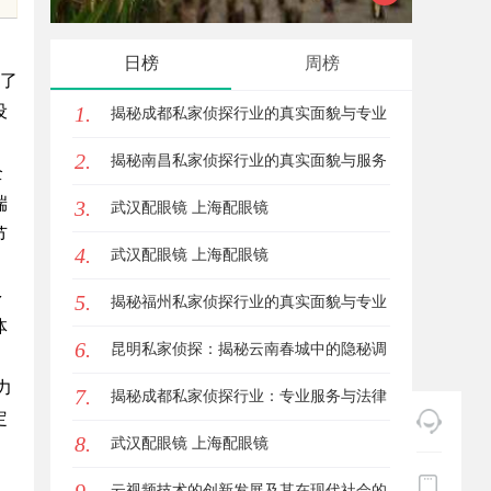
服务商俐麸科技
服务优
日榜
周榜
述了
设
1.
揭秘成都私家侦探行业的真实面貌与专业
2.
服务
揭秘南昌私家侦探行业的真实面貌与服务
全
端
3.
价值详解
武汉配眼镜 上海配眼镜
节
4.
武汉配眼镜 上海配眼镜
多
5.
揭秘福州私家侦探行业的真实面貌与专业
体
6.
服务
昆明私家侦探：揭秘云南春城中的隐秘调
力
7.
查力量
揭秘成都私家侦探行业：专业服务与法律
定
8.
边界解析
武汉配眼镜 上海配眼镜
云视频技术的创新发展及其在现代社会的