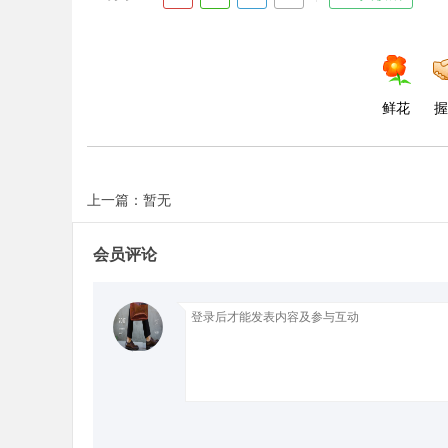
d
鲜花
握
上一篇：暂无
会员评论