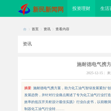
投资理财
生活
新民新闻网
首页
资讯
查看内容
资讯
Di
›
›
›
施耐德电气携
2025-12-15
|
来
摘要
: 施耐德电气携方案，助力化工油气智绿发展紧扣“
发展趋势，并针对行业痛点阐述了专为化工油气行业打造
sc
效率的低压开关柜设计最佳实践》行业白皮书，以前瞻洞
制器化工油气行业转.........
索“云看看”：引领未来视觉体验的
武汉配眼镜 上海配眼