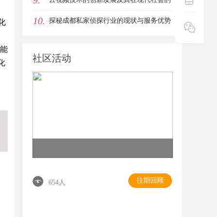
9.
10.
广泛应用
探秘成都私家侦探行业的现状与服务优势
化
全面解析
电能
社区活动
化
往期回顾
654人