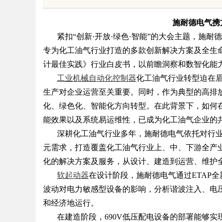
风潮
施耐德电气携
紧扣
“创新·开放·绿色·智能”的大会主题，施
专为化工油气行业打造的多款创新解决方案及全生
计最佳实践》行业白皮书，以前瞻洞察和数智化能
uz
工业机械自动化控制器
化工油气行业转型迫在
生产对企业运营至关重要。同时，作为典型的高排
化、绿色化、智能化方向转型。在此背景下，如何
能效果以及系统易运维性，已成为化工油气企业的
深耕化工油气行业多年，施耐德电气依托对行
元需求，打造覆盖化工油气行业上、中、下游全产
化的解决方案及服务，从设计、建造到运营、维护
软起动器
在设计阶段，施耐德电气通过
ETA
!
波动对电力敏感型设备的影响，分析谐波注入、电
和经济地运行。
在建造阶段，
690V低压配电设备的部署能够实