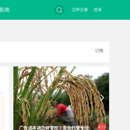
新闻
立即注册
登录
搜
订阅
索
8
/10
广告成本该怎样管控？竞价托管专业
探秘乌