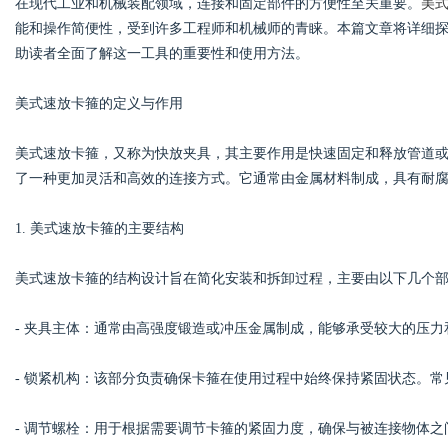
在现代工业和机械装配领域，连接和固定部件的方便性至关重要。
美
能和操作简便性，受到许多工程师和机械师的青睐。本篇文章将详细
助读者全面了解这一工具的重要性和使用方法。
美式速放卡箍的定义与作用
Bo
美式速放卡箍，又称为快放夹具，其主要作用是快速固定和释放管道
了一种更加灵活和高效的连接方式。它通常由金属材料制成，具有耐
1. 美式速放卡箍的主要结构
美式速放卡箍的结构设计旨在简化安装和拆卸过程，主要由以下几个
ar
- 夹具主体：通常由高强度锻造或冲压金属制成，能够承受较大的压力
- 锁紧机构：该部分负责确保卡箍在使用过程中始终保持紧固状态。
- 调节螺栓：用于根据需要调节卡箍的紧固力度，确保与被连接物体之