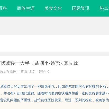
百科
商旅生涯
美食文化
国际资讯
热点
症状减轻一大半，益脑平衡疗法真见效
源：互联网
|
查看:
317
|
评论: 0
起初他只是感觉自己的身体出现了一些细微变化，比如偶尔走路时会有轻微的不稳
，并没有引起他的重视。随着时间他的症状逐渐加重，走路变得越来越不
意识到问题的严重性，赶忙前往医院就医。经过一系列的检查，被确诊为
，规避侵权风险
武汉配眼镜 上海配眼镜