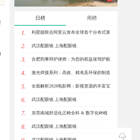
输送解
日榜
周榜
察
，
1.
利星能联合阿里云发布全球首个分布式算
2.
电协同解决方案
武汉配眼镜 上海配眼镜
和
3.
合肥刑事辩护律师：为您的权益保驾护航
4.
激光焊接系列：高效、精准及环保的制造
5.
解决方案
全面解析2828电影网：影视资源的丰富宝
6.
库及其使用指南
武汉配眼镜 上海配眼镜
7.
东莞南城舒适化正畸全科 & 数字化种植
8.
诊疗专业指南
武汉配眼镜 上海配眼镜
武汉配眼镜 上海配眼镜