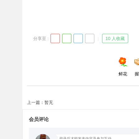
d
分享至 :
10 人收藏
鲜花
握
上一篇：暂无
会员评论