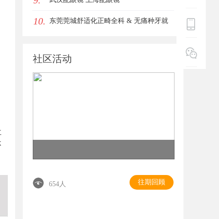
9.
10.
东莞莞城舒适化正畸全科 & 无痛种牙就
诊避坑攻略
社区活动
。
；
立
不
往期回顾
654人