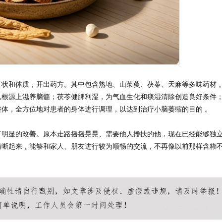
状和体质，开出药方。其中包含熟地、山茱萸、茯苓、天麻等多味药材 
从根源上滋养脑髓；茯苓健脾利湿，为气血生化和痰湿清除创造良好条件
体，全方位地对患者的身体进行调理，以达到治疗小脑萎缩的目的 。
了明显的改善。原本走路摇摇晃晃、需要他人搀扶的他，现在已经能够独
清晰起来，能够和家人、朋友进行较为顺畅的交流，不再像以前那样含糊