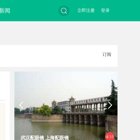
新闻
立即注册
登录
搜
订阅
索
，
4
/10
武汉配眼镜 上海配眼镜
保定尼