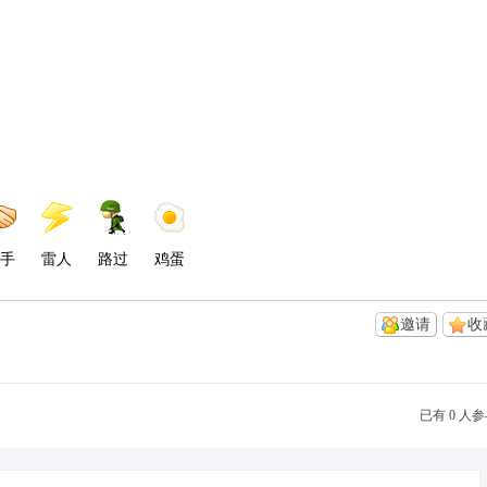
手
雷人
路过
鸡蛋
邀请
收
已有 0 人