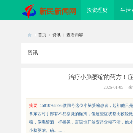
投资理财
生活
新民新闻网
首页
资讯
查看内容
资讯
Di
›
›
›
治疗小脑萎缩的药方！
2026-01-05
|
来
摘要
: 15010768795微同号这位小脑萎缩患者，
拿东西时手部有不易察觉的颤抖，但这些症状都比较轻微
sc
稳，像喝醉酒一样摇晃，言语也开始变得含糊不清，他才
小脑萎缩。确.........
26年轻卡回本能力解析：奥铃青春
商标购买：即买即用