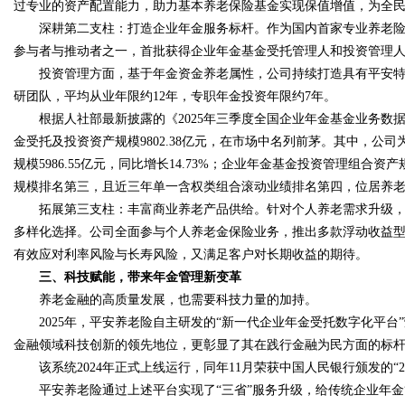
过专业的资产配置能力，助力基本养老保险基金实现保值增值，为全民
深耕第二支柱：打造企业年金服务标杆。作为国内首家专业养老险
参与者与推动者之一，首批获得企业年金基金受托管理人和投资管理
投资管理方面，基于年金资金养老属性，公司持续打造具有平安特色
研团队，平均从业年限约12年，专职年金投资年限约7年。
根据人社部最新披露的《2025年三季度全国企业年金基金业务数据
金受托及投资资产规模9802.38亿元，在市场中名列前茅。其中，公司
规模5986.55亿元，同比增长14.73%；企业年金基金投资管理组合资产
规模排名第三，且近三年单一含权类组合滚动业绩排名第四，位居养
拓展第三支柱：丰富商业养老产品供给。针对个人养老需求升级，
多样化选择。公司全面参与个人养老金保险业务，推出多款浮动收益型
有效应对利率风险与长寿风险，又满足客户对长期收益的期待。
三、科技赋能，带来年金管理新变革
养老金融的高质量发展，也需要科技力量的加持。
2025年，平安养老险自主研发的“新一代企业年金受托数字化平台”荣
金融领域科技创新的领先地位，更彰显了其在践行金融为民方面的标
该系统2024年正式上线运行，同年11月荣获中国人民银行颁发的“2
平安养老险通过上述平台实现了“三省”服务升级，给传统企业年金