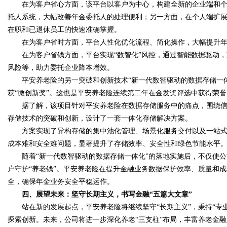
在为客户省心方面，该平台以客户为中心，构建全新的企业端和个
托人系统，大幅改善年金委托人的处理便利；另一方面，在个人端扩展
在职和已退休员工的快速准确掌握。
在为客户省时方面，平台人性化优化流程、简化操作，大幅提升年
在为客户省钱方面，平台实现“数智化”风控，通过智能数据驱动，
风险等，助力委托企业降本增效。
平安养老险的另一突破和创新技术“新一代数智驱动的数据存储一体化”
获“微创新奖”。这也是平安养老险连续第二年在金发奖评选中获得荣誉
据了解，该项目针对平安养老险在数据存储服务中的痛点，围绕信
存储技术的突破和创新，设计了一套一体化存储解决方案。
方案实现了异构存储的集中池化管理、场景化服务交付以及一站式运
成本难和安全难问题，显著提升了存储效率、安全性和绿色节能水平
随着“新一代数智驱动的数据存储一体化”的落地实施后，不仅使公
户守护“养老钱”。平安养老险在提升金融业务数据保护效率、质量和
全，确保年金业务安全平稳运作。
四、展望未来：坚守长期主义，书写金融“五篇大文章”
站在新的发展起点，平安养老险将继续坚守“长期主义”，秉持“专业
探索创新。未来，公司将进一步深化养老“三支柱”布局，丰富养老金