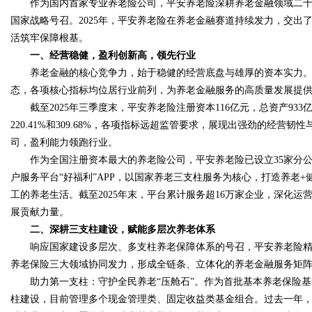
作为国内首家专业养老险公司，平安养老险深耕养老金融领域二十余
国家战略号召。2025年，平安养老险在养老金融赛道持续发力，交
活筑牢保障根基。
一、经营稳健，盈利创新高，领先行业
养老金融的核心竞争力，始于稳健的经营底盘与雄厚的资本实力。
态，各项核心指标均位居行业前列，为养老金融服务的高质量发展提
截至2025年三季度末，平安养老险注册资本116亿元，总资产933
220.41%和309.68%，各项指标远超监管要求，展现出强劲的经营
司，盈利能力领跑行业。
作为全国注册资本最大的养老险公司，平安养老险已设立35家分公
户服务平台“好福利”APP，以国家养老三支柱服务为核心，打造养老
工的养老生活。截至2025年末，平台累计服务超16万家企业，深化运
展贡献力量。
二、深耕三支柱建设，赋能多层次养老体系
响应国家建设多层次、多支柱养老保障体系的号召，平安养老险精准
养老保险三大领域协同发力，形成全链条、立体化的养老金融服务矩
助力第一支柱：守护全民养老“压舱石”。作为首批基本养老保险基金
柱建设，目前管理多个现金管理类、固定收益类基金组合。过去一年，