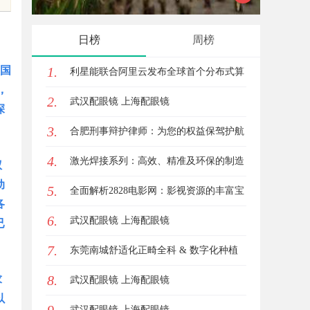
锋力量
日榜
周榜
领国
1.
利星能联合阿里云发布全球首个分布式算
，
2.
电协同解决方案
武汉配眼镜 上海配眼镜
深
3.
合肥刑事辩护律师：为您的权益保驾护航
4.
激光焊接系列：高效、精准及环保的制造
权
动
5.
解决方案
全面解析2828电影网：影视资源的丰富宝
各
6.
库及其使用指南
武汉配眼镜 上海配眼镜
已
7.
东莞南城舒适化正畸全科 & 数字化种植
8.
求
诊疗专业指南
武汉配眼镜 上海配眼镜
以
武汉配眼镜 上海配眼镜