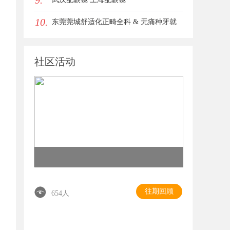
9.
10.
东莞莞城舒适化正畸全科 & 无痛种牙就
诊避坑攻略
社区活动
往期回顾
654人