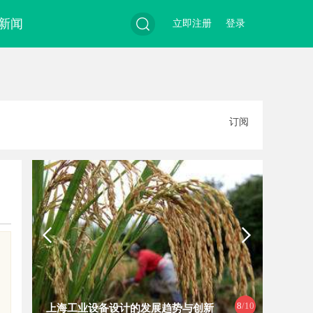
新闻
立即注册
登录
搜
订阅
索
9
/10
武汉配眼镜 上海配眼镜
白云影