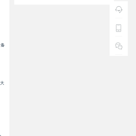
设备
，大