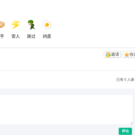
手
雷人
路过
鸡蛋
邀请
收
已有 0 人
评论