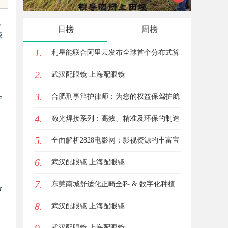
入
日榜
周榜
深
1.
利星能联合阿里云发布全球首个分布式算
2.
电协同解决方案
武汉配眼镜 上海配眼镜
3.
合肥刑事辩护律师：为您的权益保驾护航
产
4.
激光焊接系列：高效、精准及环保的制造
5.
解决方案
全面解析2828电影网：影视资源的丰富宝
6.
库及其使用指南
武汉配眼镜 上海配眼镜
7.
东莞南城舒适化正畸全科 & 数字化种植
合
8.
诊疗专业指南
武汉配眼镜 上海配眼镜
武汉配眼镜 上海配眼镜