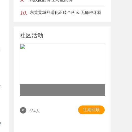
9.
10.
东莞莞城舒适化正畸全科 & 无痛种牙就
诊避坑攻略
社区活动
产
行
往期回顾
654人
析