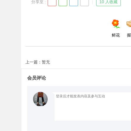
分享至 :
10 人收藏
鲜花
握
上一篇：暂无
会员评论