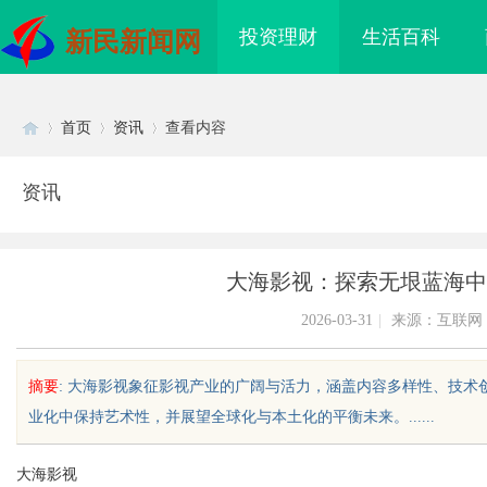
投资理财
生活百科
新民新闻网
首页
资讯
查看内容
资讯
Di
›
›
›
大海影视：探索无垠蓝海中
2026-03-31
|
来源：互联网
摘要
: 大海影视象征影视产业的广阔与活力，涵盖内容多样性、技
业化中保持艺术性，并展望全球化与本土化的平衡未来。......
sc
大海影视
海配眼镜
武汉配眼镜 上海配眼镜