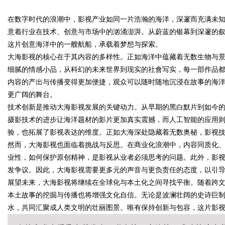
在数字时代的浪潮中，影视产业如同一片浩瀚的海洋，深邃而充满未知
意着行业在技术、创意与市场中的汹涌澎湃。从蔚蓝的银幕到深邃的
这片创意海洋中的一艘航船，承载着梦想与探索。
大海影视的核心在于其内容的多样性。正如海洋中蕴藏着无数生物与
细腻的情感小品，从科幻的未来世界到现实的社會写实，每一部作品
uz
内容的产出与传播变得更加便捷，观众可以随时随地沉浸在故事的海
更广阔的舞台。
技术创新是推动大海影视发展的关键动力。从早期的黑白默片到如今的
摄影技术的进步让海洋题材的影片更加真实震撼，而人工智能的应用
验，也拓展了影视表达的维度。正如大海深处隐藏着无数奥秘，影视
然而，大海影视也面临着挑战与反思。在商业化浪潮中，内容同质化
业性，如何保护原创精神，是影视从业者必须思考的问题。此外，影
发争议。因此，大海影视需要更多元的声音与更负责任的态度，以引
!
展望未来，大海影视将继续在全球化与本土化之间寻找平衡。随着跨
本土故事的挖掘与传播也将增强文化自信。无论是波澜壮阔的史诗巨
水，共同汇聚成人类文明的壮丽图景。唯有保持创新与包容，这片影