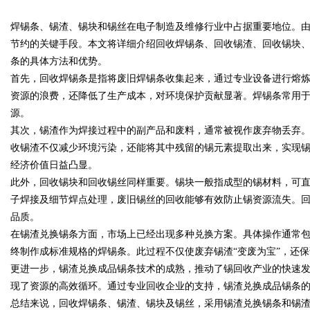
焊锡条、锡渣、锡块和锡丝在电子制造及维修行业中占据重要地位。
条、焊锡球与无铅焊锡丝的应用与优
创作平
节约的关键手段。本文将详细介绍回收焊锡条、回收锡渣、回收锡块
势
条的具体方法和优势。
首先，回收焊锡条是指将废旧焊锡条收集起来，通过专业设备进行熔
资源的浪费，还降低了生产成本，对环境保护贡献显著。焊锡条常用
uz
源。
其次，锡渣作为焊接过程中的副产品和废料，通常被视作废弃物丢弃
收锡渣不仅减少环境污染，还能将其中残留的锡元素提取出来，实现
经济价值日益凸显。
此外，回收锡块和回收锡丝同样重要。锡块一般指成型的锡材料，可
子焊接及细节焊点处理，废旧锡丝的回收能够有效防止锡资源流失。
品质。
在锡渣兑换锡条方面，市场上已经出现多种兑换方案。具体操作通常
!
终制作成标准规格的焊锡条。此过程不仅使废弃锡渣“变废为宝”，还
更进一步，锡渣兑换成品锡条技术的成熟，推动了锡回收产业的快速
现了资源的高效循环。通过专业回收企业的支持，锡渣兑换成品锡条
总结来说，回收焊锡条、锡渣、锡块及锡丝，采用锡渣兑换锡条和锡