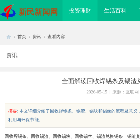
投资理财
生活百科
新民新闻网
首页
资讯
查看内容
资讯
Di
›
›
›
全面解读回收焊锡条及锡渣
2026-05-15
|
来源：互联网
摘要
: 本文详细介绍了回收焊锡条、锡渣、锡块和锡丝的流程及意
利用与环保节能。......
sc
回收焊锡条、回收锡渣、回收锡块、回收锡丝、锡渣兑换锡条，锡渣
万山牌高品质焊锡材料全解析：焊锡
短剧网