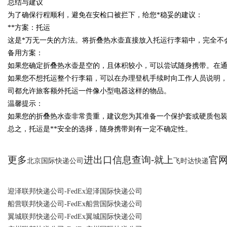
总结与建议
为了确保行程顺利，避免在安检口被拦下，给您*稳妥的建议：
**方案：托运
这是*万无一失的方法。将折叠热水壶直接放入托运行李箱中，完全不
备用方案：
如果您确定折叠热水壶是空的，且体积较小，可以尝试随身携带。在
如果您不想托运整个行李箱，可以在办理登机手续时向工作人员说明
司都允许旅客额外托运一件像小型电器这样的物品。
温馨提示：
如果您的折叠热水壶非常贵重，建议您为其准备一个保护套或硬质包
总之，托运是**安全的选择，随身携带则有一定不确定性。
更多
进出口信息查询-就上
官网：
北京国际快递公司
飞时达快递
迎泽联邦快递公司-FedEx迎泽国际快递公司
船营联邦快递公司-FedEx船营国际快递公司
翼城联邦快递公司-FedEx翼城国际快递公司