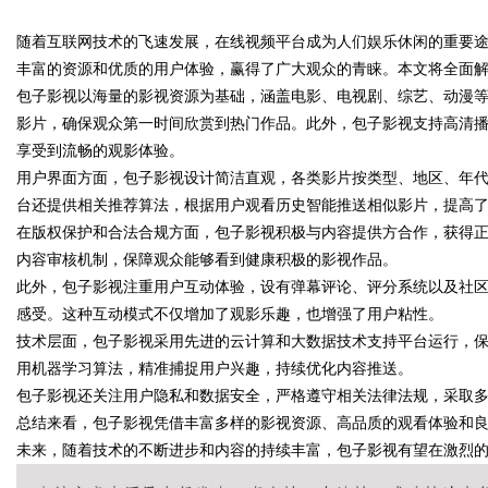
企业怎么靠GEO让AI自动推
随着互联网技术的飞速发展，在线视频平台成为人们娱乐休闲的重要
靠谱
丰富的资源和优质的用户体验，赢得了广大观众的青睐。本文将全面
包子影视以海量的影视资源为基础，涵盖电影、电视剧、综艺、动漫
影片，确保观众第一时间欣赏到热门作品。此外，包子影视支持高清
享受到流畅的观影体验。
uz
用户界面方面，包子影视设计简洁直观，各类影片按类型、地区、年
台还提供相关推荐算法，根据用户观看历史智能推送相似影片，提高
在版权保护和合法合规方面，包子影视积极与内容提供方合作，获得
内容审核机制，保障观众能够看到健康积极的影视作品。
此外，包子影视注重用户互动体验，设有弹幕评论、评分系统以及社
感受。这种互动模式不仅增加了观影乐趣，也增强了用户粘性。
技术层面，包子影视采用先进的云计算和大数据技术支持平台运行，
用机器学习算法，精准捕捉用户兴趣，持续优化内容推送。
!
包子影视还关注用户隐私和数据安全，严格遵守相关法律法规，采取
总结来看，包子影视凭借丰富多样的影视资源、高品质的观看体验和
未来，随着技术的不断进步和内容的持续丰富，包子影视有望在激烈