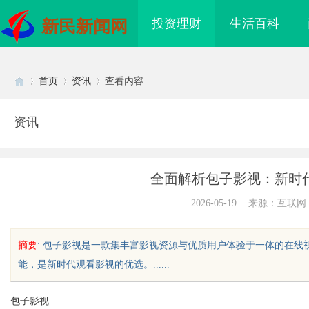
投资理财
生活百科
新民新闻网
首页
资讯
查看内容
资讯
Di
›
›
›
全面解析包子影视：新时
2026-05-19
|
来源：互联网
摘要
: 包子影视是一款集丰富影视资源与优质用户体验于一体的在
能，是新时代观看影视的优选。......
sc
包子影视
M广告、不发天天爆款视频，
临沂成人高考哪家机构函