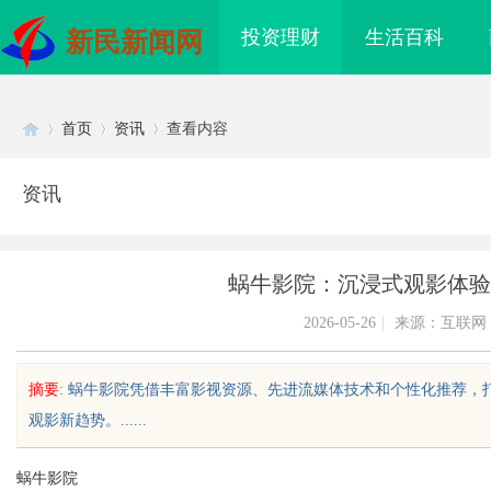
投资理财
生活百科
新民新闻网
首页
资讯
查看内容
资讯
Di
›
›
›
蜗牛影院：沉浸式观影体验
2026-05-26
|
来源：互联网
摘要
: 蜗牛影院凭借丰富影视资源、先进流媒体技术和个性化推荐，
观影新趋势。......
sc
蜗牛影院
海配眼镜
东莞莞城舒适化正畸全科 & 无