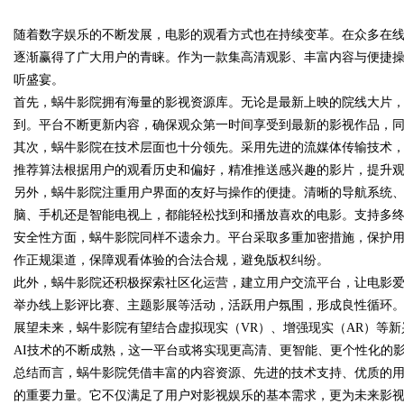
随着数字娱乐的不断发展，电影的观看方式也在持续变革。在众多在
就诊避坑攻略
逐渐赢得了广大用户的青睐。作为一款集高清观影、丰富内容与便捷
听盛宴。
首先，蜗牛影院拥有海量的影视资源库。无论是最新上映的院线大片
到。平台不断更新内容，确保观众第一时间享受到最新的影视作品，
uz
其次，蜗牛影院在技术层面也十分领先。采用先进的流媒体传输技术
推荐算法根据用户的观看历史和偏好，精准推送感兴趣的影片，提升
另外，蜗牛影院注重用户界面的友好与操作的便捷。清晰的导航系统
脑、手机还是智能电视上，都能轻松找到和播放喜欢的电影。支持多
安全性方面，蜗牛影院同样不遗余力。平台采取多重加密措施，保护
作正规渠道，保障观看体验的合法合规，避免版权纠纷。
此外，蜗牛影院还积极探索社区化运营，建立用户交流平台，让电影
举办线上影评比赛、主题影展等活动，活跃用户氛围，形成良性循环
!
展望未来，蜗牛影院有望结合虚拟现实（VR）、增强现实（AR）等新
AI技术的不断成熟，这一平台或将实现更高清、更智能、更个性化的
总结而言，蜗牛影院凭借丰富的内容资源、先进的技术支持、优质的
的重要力量。它不仅满足了用户对影视娱乐的基本需求，更为未来影