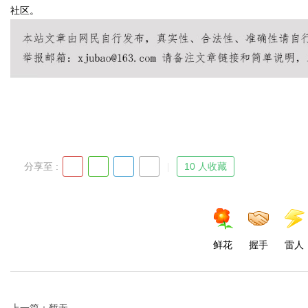
社区。
Bo
分享至 :
10 人收藏
ar
鲜花
握手
雷人