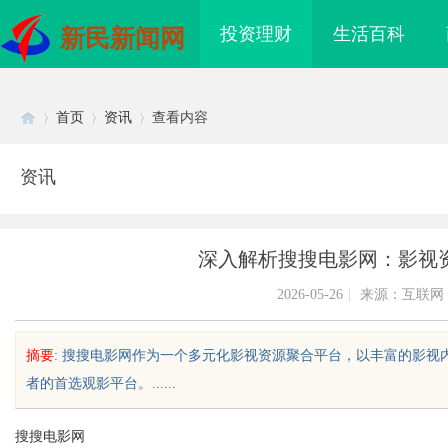
投资理财
生活百科
新民新闻网
首页
资讯
查看内容
资讯
Di
›
›
›
深入解析搜搜电影网：影视
2026-05-26
|
来源：互联网
摘要
: 搜搜电影网作为一个多元化影视资源聚合平台，以丰富的影
者的首选观影平台。......
sc
搜搜电影网
到”为什么隔壁店铺没
不买SEM广告、不发天天爆款视