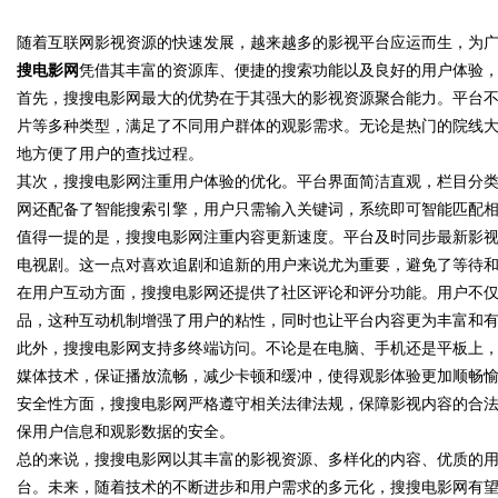
天给他免费派单？
随着互联网影视资源的快速发展，越来越多的影视平台应运而生，为
传统中小企业怎么靠GEO让AI
搜电影网
凭借其丰富的资源库、便捷的搜索功能以及良好的用户体验
荐你？
首先，搜搜电影网最大的优势在于其强大的影视资源聚合能力。平台
片等多种类型，满足了不同用户群体的观影需求。无论是热门的院线
地方便了用户的查找过程。
uz
其次，搜搜电影网注重用户体验的优化。平台界面简洁直观，栏目分
网还配备了智能搜索引擎，用户只需输入关键词，系统即可智能匹配
值得一提的是，搜搜电影网注重内容更新速度。平台及时同步最新影
电视剧。这一点对喜欢追剧和追新的用户来说尤为重要，避免了等待
在用户互动方面，搜搜电影网还提供了社区评论和评分功能。用户不
品，这种互动机制增强了用户的粘性，同时也让平台内容更为丰富和
此外，搜搜电影网支持多终端访问。不论是在电脑、手机还是平板上
媒体技术，保证播放流畅，减少卡顿和缓冲，使得观影体验更加顺畅
!
安全性方面，搜搜电影网严格遵守相关法律法规，保障影视内容的合
保用户信息和观影数据的安全。
总的来说，搜搜电影网以其丰富的影视资源、多样化的内容、优质的
台。未来，随着技术的不断进步和用户需求的多元化，搜搜电影网有