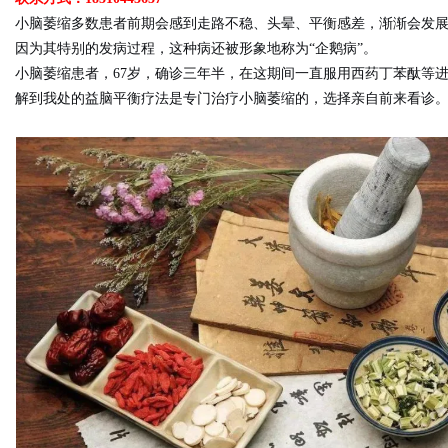
小脑萎缩多数患者前期会感到走路不稳、头晕、平衡感差，渐渐会发
因为其特别的发病过程，这种病还被形象地称为“企鹅病”。
小脑萎缩患者，67岁，确诊三年半，在这期间一直服用西药丁苯酞等
解到我处的益脑平衡疗法是专门治疗小脑萎缩的，选择亲自前来看诊
Bo
ar