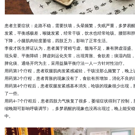
d
患者主要症状：走路不稳，需要扶墙，头晕频繁，失眠严重，多梦易
发紧，平衡感极差，喉咙发紧，经常干咳，饮水也经常呛咳。腰部和
下降，小腿肌肉轻度萎缩，四肢乏力，影响了正常生活。
李俊才医生辨证认为，患者属于肾精亏虚、髓海不足，兼有脾虚湿盛
现头晕、平衡障碍；脾虚则运化失常，出现胃胀、食欲差；痰湿内阻
脾化痰、通络开窍为主，采用益脑平衡疗法一人一方针对性治疗。
用药第1个疗程，患者双腿肌肉发紧感减轻，干咳没那么频繁了，晚上
用药第2个疗程，患者胃胀的现象没有了，食欲有所增加，消化不良的
用药第4个疗程后，患者双腿发紧感基本消失，呛咳的现象很少出现，
了一些。
用药4~7个疗程后，患者四肢力气恢复了很多，萎缩症状得到了控制
缩晚期可影响呼吸调节），多梦易醒的现象也没再出现过，晚上能安
中。