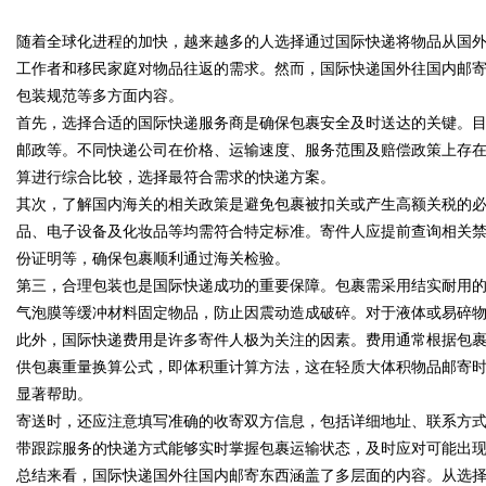
随着全球化进程的加快，越来越多的人选择通过国际快递将物品从国
工作者和移民家庭对物品往返的需求。然而，国际快递国外往国内邮
包装规范等多方面内容。
首先，选择合适的国际快递服务商是确保包裹安全及时送达的关键。目前市
邮政等。不同快递公司在价格、运输速度、服务范围及赔偿政策上存
uz
算进行综合比较，选择最符合需求的快递方案。
其次，了解国内海关的相关政策是避免包裹被扣关或产生高额关税的
品、电子设备及化妆品等均需符合特定标准。寄件人应提前查询相关
份证明等，确保包裹顺利通过海关检验。
第三，合理包装也是国际快递成功的重要保障。包裹需采用结实耐用
气泡膜等缓冲材料固定物品，防止因震动造成破碎。对于液体或易碎
此外，国际快递费用是许多寄件人极为关注的因素。费用通常根据包
供包裹重量换算公式，即体积重计算方法，这在轻质大体积物品邮寄
!
显著帮助。
寄送时，还应注意填写准确的收寄双方信息，包括详细地址、联系方
带跟踪服务的快递方式能够实时掌握包裹运输状态，及时应对可能出
总结来看，国际快递国外往国内邮寄东西涵盖了多层面的内容。从选