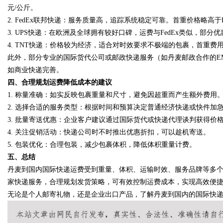
元/公斤。
2.
FedEx联邦快递
：服务质量高，追踪系统稳定可靠。首重价格略高于DH
3.
UPS快递
：在欧洲及全球拥有较好口碑，运费与FedEx类似，部分
4.
TNT快递
：价格较为经济，适合对时效要求不极端的包裹，首重费用
Bo
此外，部分专业的国际货代公司或邮政快递服务（如丹麦邮政合作的E
如商业快递完善。
四、合理规划运费降低成本的建议
1.
称量准确
：如实反映包裹重量和尺寸，避免因超重而产生额外费用
2.
选择合适的服务类型
：根据时间和预算决定普通经济快递或快件加
3.
批量寄送优惠
：企业客户建议通过国际货代或快递代理谈判获得价
4.
关注促销活动
：快递公司时不时推出优惠折扣，可以趁机寄送。
5.
包装优化
：合理包装，减少包裹体积，降低体积重量计费。
ar
五、总结
丹麦到国内国际快递运费受到重量、体积、运输时效、服务品牌等多
家快递服务，合理规划发货策略，可有效控制运费成本，实现高效便
无论是个人邮寄礼物，还是企业出口产品，了解丹麦到国内的国际快