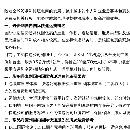
随着全球贸易和跨境电商的发展，越来越多的个人和企业需要将包裹
版回本关键因素与高潜力车型介
运费及相关服务，能够帮助您合理规划物流成本，提高运输效率。
一、丹麦到国内国际快递运费概述
国际快递运费通常根据包裹的重量、体积、送达速度、服务类型以及
因此运输时间和成本相对较高。在选择快递服务时，需根据包裹的紧
uz
服务特色。
目前，主流快递公司如DHL、FedEx、UPS和TNT均提供从丹麦
例如首重一般为0.5公斤或1公斤，价格在200至500元人民币不等
采用海运和空运相结合的方式，运费相对较低，但时效较慢。
二、影响丹麦到国内国际快递运费的主要因素
1.
包裹重量与体积
：快递公司根据实际重量和体积重量（二者取大）
大的包裹费用可能更高。
2.
运输方式
：空运速度快但费用较高，海运经济但耗时较长。部分时
!
3.
目的地
：中国不同城市之间的快递费用和派送时间存在差异，偏远
4.
快递公司的服务标准
：不同快递公司服务内容、保险保障、跟踪系
三、常见丹麦到国内国际快递服务品牌及运费参考
1.
DHL国际快递
：DHL拥有完善的全球网络，服务速度快，适合急件处理