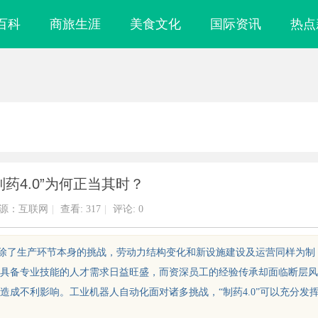
百科
商旅生涯
美食文化
国际资讯
热点
制药4.0”为何正当其时？
源：互联网
|
查看:
317
|
评论: 0
开关柜除了生产环节本身的挑战，劳动力结构变化和新设施建设及运营同样为制
具备专业技能的人才需求日益旺盛，而资深员工的经验传承却面临断层风
成不利影响。工业机器人自动化面对诸多挑战，“制药4.0”可以充分发
什么隔壁店铺没
买高品质漂亮衣服，去南油大仓库