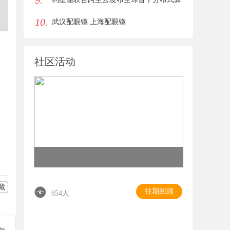
9.
10.
电协同解决方案
武汉配眼镜 上海配眼镜
社区活动
藏
往期回顾
654人