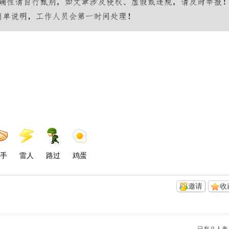
手
雷人
路过
鸡蛋
邀请
收