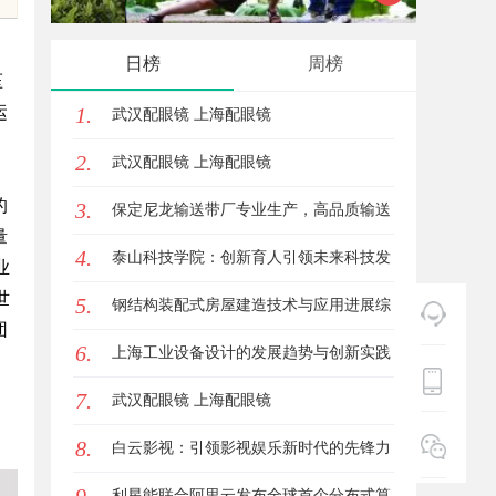
具
面解析
日榜
周榜
压
运
1.
武汉配眼镜 上海配眼镜
2.
武汉配眼镜 上海配眼镜
的
3.
保定尼龙输送带厂专业生产，高品质输送
量
4.
解决方案
泰山科技学院：创新育人引领未来科技发
业
世
5.
展新高地
钢结构装配式房屋建造技术与应用进展综
团
6.
述
上海工业设备设计的发展趋势与创新实践
7.
探索
武汉配眼镜 上海配眼镜
8.
白云影视：引领影视娱乐新时代的先锋力
量
利星能联合阿里云发布全球首个分布式算