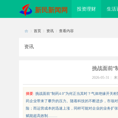
投资理财
生活
新民新闻网
首页
资讯
查看内容
资讯
Di
›
›
›
挑战面前“
2026-05-31
|
来
摘要
: 挑战面前“制药4.0”为何正当其时？气体绝缘
药企业带来了攀升的压力。随着科技的不断进步，市场对
sc
险；而运营成本的迅速上涨，同样可能对企业的业务扩张造
赋能超高效制.........
26年工程验收趋严，反光路锥反光
开店最怕“搜不到”为