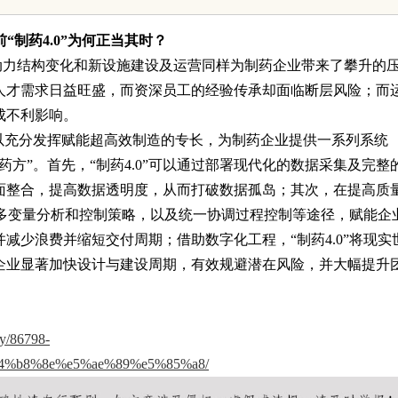
免费派单？
前
“制药4.0”为何正当其时？
动力结构变化和新设施建设及运营同样为制药企业带来了攀升的
人才需求日益旺盛，而资深员工的经验传承却面临断层风险；而
成不利影响。
”可以充分发挥赋能超高效制造的专长，为制药企业提供一系列系统
方”。首先，“制药4.0”可以通过部署现代化的数据采集及完整
面整合，提高数据透明度，从而打破数据孤岛；其次，在提高质
量、多变量分析和控制策略，以及统一协调过程控制等途径，赋能企
减少浪费并缩短交付周期；借助数字化工程，“制药4.0”将现实
企业显著加快设计与建设周期，有效规避潜在风险，并大幅提升
ry/86798-
4%b8%8e%e5%ae%89%e5%85%a8/