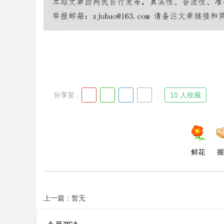
Bo
分享至 :
10 人收藏
鲜花
握
ar
上一篇：暂无