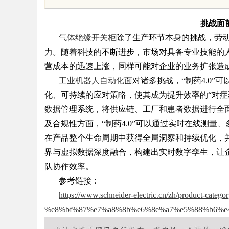
耐久才是关键项
花钱，ai却天天给他
挑战面
气体绝缘开关柜
除了生产环节本身的挑战，劳
力。随着科技的不断进步，市场对具备专业技能的
营成本的迅速上涨，同样可能对企业的业务扩张造
uz
工业机器人自动化
面对诸多挑战，
“制药4.0
化、可持续的应对策略，使其成为提升效率的“对症药
数据管理系统，将供应链、工厂和患者数据进行全
及合规性方面，“制药4.0”可以通过实时在线测
在产品整个生命周期中获得全局洞察和持续优化，并
界与虚拟数据深度融合，构建出实时数字孪生，让
队协作效率。
参考链接：
!
https://www.schneider-electric.cn/zh/product-catego
%e8%bf%87%e7%a8%8b%e6%8e%a7%e5%88%b6%e