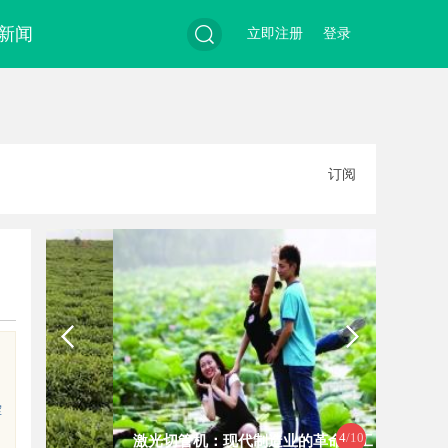
新闻
立即注册
登录
搜
订阅
索
挥
4
/10
激光切管机：现代制造业的革命性工
槟榔批