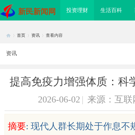
投资理财
生活百科
新民新闻网
首页
资讯
查看内容
资讯
Di
›
›
›
提高免疫力增强体质：科
2026-06-02
|
来源：互联
sc
摘要
: 现代人群长期处于作息
海配眼镜
白云影视：引领影视娱乐新时代