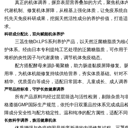
真正的机体调养，摒弃表层营养叠加的方式，聚焦机体
代谢机制、修复机体屏障，从根基上强化体质，让免疫系统自
托先天免疫科研成果，挖掘天然活性成分的养护价值，打造适
求。
科研成分配比，双向赋能机体养护
三茘生物Dr.LPS系列养护产品，以天然泛菌糖脂质为
护体系。经由日本专利提纯工艺处理的泛菌糖脂质，可作用于
堆积的炎性因子与代谢废物，调节机体免疫稳态。
配方搭配酵母来源β-葡聚糖，助力肠道黏膜屏障修复。
用率，为机体机能修复持续供给营养，夯实体质基础。针对不
精华、优质蛋白等成分，适配日常固本、儿童成长、成人调养
严苛品控标准，守护长效健康调养
所有产品原料均经过层层筛选与活性检测，剔除杂质与
格遵循GMP国际生产规范，依托中日双重品控体系完成成品检
障成分安全性与配方稳定性。温和纯净的配方属性，适配不同
长效科学调养，焕活健康机体
体质增强与免疫稳固是循序渐进的内源修复过程。
三茘