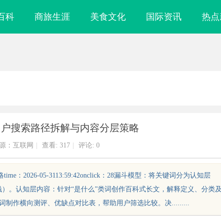
百科
商旅生涯
美食文化
国际资讯
热点
用户搜索路径拆解与内容分层策略
源：互联网
|
查看:
317
|
评论: 0
2026-05-3113:59:42onclick：28漏斗模型：将关键词分为认知层
钱）。认知层内容：针对“是什么”类词创作百科式长文，解释定义、分类
作横向测评、优缺点对比表，帮助用户筛选比较。决.........
力解析：奥铃青春
商标购买：即买即用，规避侵权风险