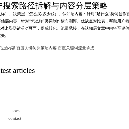
户搜索路径拆解与内容分层策略
潜力车型介绍
样）、决策层（怎么买/多少钱）。认知层内容：针对“是什么”类词创作
-05-31 13:59:42
onclick：
28
估层内容：针对“怎么样”类词制作横向测评、优缺点对比表，帮助用户
格对比及促销活动页面，促成转化。流量承接：在认知层文章中内链至评
跳失。
估层内容
百度关键词决策层内容
百度关键词流量承接
atest articles
news
contact