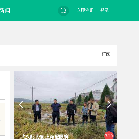
新闻
立即注册
登录
搜
订阅
索
及
3
/10
武汉配眼镜 上海配眼镜
武汉配