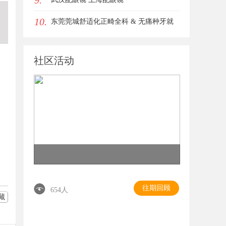
9.
10.
东莞莞城舒适化正畸全科 & 无痛种牙就
诊避坑攻略
社区活动
往期回顾
654人
藏