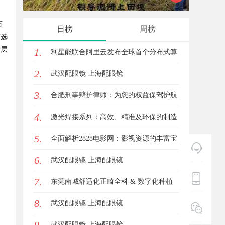
百
日榜
周榜
筛选
估层
1.
利星能联合阿里云发布全球首个分布式算
2.
电协同解决方案
武汉配眼镜 上海配眼镜
3.
合肥刑事辩护律师：为您的权益保驾护航
4.
激光焊接系列：高效、精准及环保的制造
5.
解决方案
全面解析2828电影网：影视资源的丰富宝
6.
库及其使用指南
武汉配眼镜 上海配眼镜
7.
东莞南城舒适化正畸全科 & 数字化种植
8.
诊疗专业指南
武汉配眼镜 上海配眼镜
武汉配眼镜 上海配眼镜