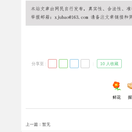
Bo
分享至 :
10 人收藏
ar
鲜花
握
上一篇：暂无