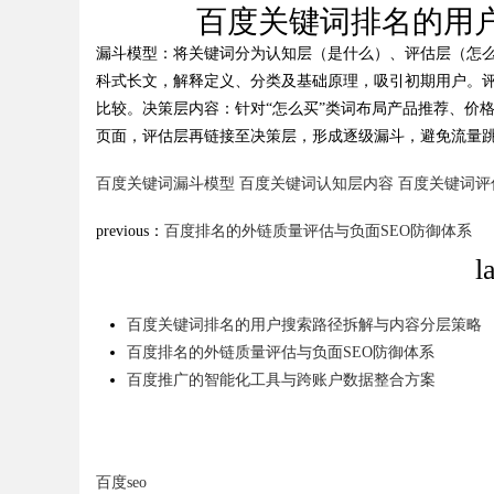
百度关键词排名的用
力量
版回本关键因素与高
漏斗模型：将关键词分为认知层（是什么）、评估层（怎么
time：
2026
科式长文，解释定义、分类及基础原理，吸引初期用户。评
比较。决策层内容：针对“怎么买”类词布局产品推荐、价
页面，评估层再链接至决策层，形成逐级漏斗，避免流量
uz
百度关键词漏斗模型
百度关键词认知层内容
百度关键词评
previous：
百度排名的外链质量评估与负面SEO防御体系
l
百度关键词排名的用户搜索路径拆解与内容分层策略
百度排名的外链质量评估与负面SEO防御体系
百度推广的智能化工具与跨账户数据整合方案
!
百度seo