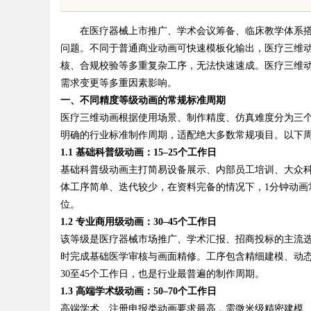
在医疗器械上市推广、学术会议筹备、临床教学体系搭
问题。不同于普通商业动画可快速模板化输出，医疗三维
核、合规校验等多重复杂工序，无法快速速成。医疗三维
需求变更等多重因素影响。
一、不同精度等级动画的常规标准周期
uz
医疗三维动画根据使用场景、制作精度、仿真难度分为三
明确的行业标准制作周期，适配绝大多数常规项目。以下周
1.1 基础科普级动画：15–25个工作日
基础科普级动画主打简易设备展示、内部员工培训、大众
体工序简单、迭代较少，在资料完备的情况下，1分钟动画
位。
1.2 专业商用级动画：30–45个工作日
该等级是医疗器械市场推广、学术汇报、招商投标的主流
!
时完成基础医学审核与画面精修。工序包含精细建模、动态
30至45个工作日，也是行业最普遍的制作周期。
1.3 高端学术级动画：50–70个工作日
高端学术、注册申报类动画要求最高，需微米级精密建模