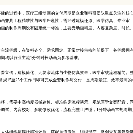
就诊避坑攻略
建的过程中，医疗三维动画的交付周期是企业和科研团队重点关注的核
动画兼具工程精准性与医学严谨性，需经过建模还原、医学仿真、专业审
动画的制作周期没有固定统一标准，主要受动画精度、内容复杂度、时长
个主流等级，在资料齐全、需求固定、正常对接审核的前提下，各等级拥
期均以行业主流1分钟时长动画为参考基准。
科普宣传，建模简化、无复杂流体与生物仿真效果，医学审核流程精简。
常规15至25个工作日即可完成全套制作与交付，是周期最短、效率最高的
选择，需要中高精度器械建模、标准临床流程演示、规范医学文案配音，
调试、内容校对、多轮修改优化，流程完整且严谨，1分钟动画常规周期
、人体组织与病灶精准还原，搭配血流流体、组织形变、微创交互等复杂