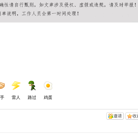
手
雷人
路过
鸡蛋
邀请
收