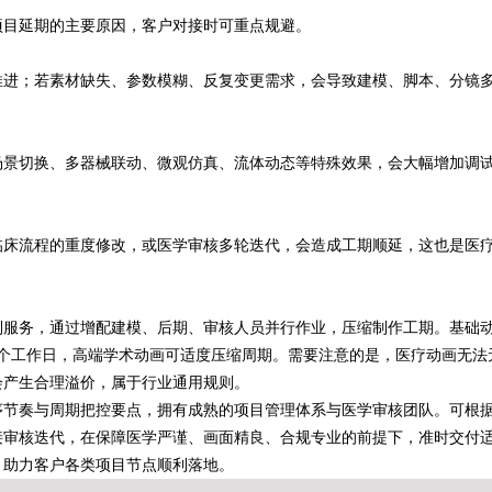
项目延期的主要原因，客户对接时可重点规避。
推进；若素材缺失、参数模糊、反复变更需求，会导致建模、脚本、分镜
场景切换、多器械联动、微观仿真、流体动态等特殊效果，会大幅增加调
临床流程的重度修改，或医学审核多轮迭代，会造成工期顺延，这也是医
制服务，通过增配建模、后期、审核人员并行作业，压缩制作工期。基础
–25个工作日，高端学术动画可适度压缩周期。需要注意的是，医疗动画无法
会产生合理溢价，属于行业通用规则。
序节奏与周期把控要点，拥有成熟的项目管理体系与医学审核团队。可根
接审核迭代，在保障医学严谨、画面精良、合规专业的前提下，准时交付
，助力客户各类项目节点顺利落地。