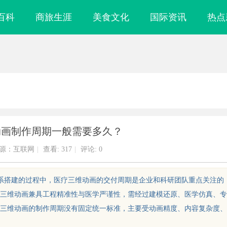
百科
商旅生涯
美食文化
国际资讯
热点
动画制作周期一般需要多久？
源：互联网
|
查看:
317
|
评论: 0
体系搭建的过程中，医疗三维动画的交付周期是企业和科研团队重点关注的
三维动画兼具工程精准性与医学严谨性，需经过建模还原、医学仿真、专
三维动画的制作周期没有固定统一标准，主要受动画精度、内容复杂度、
武汉配眼镜 上海配眼镜
东莞莞城舒适化