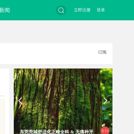
新闻
立即注册
登录
搜
订阅
索
4
/10
正畸全科 & 无痛种牙
开场：你有没有在赛道上被耳