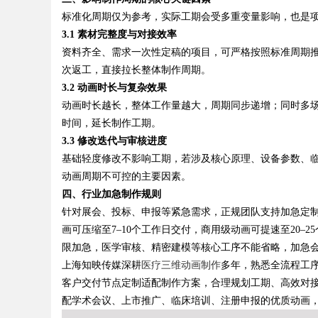
标准化周期仅为参考，实际工期会受多重变量影响，也是
3.1 素材完整度与对接效率
d
资料齐全、需求一次性定稿的项目，可严格按照标准周期
次返工，直接拉长整体制作周期。
3.2 动画时长与复杂效果
动画时长越长，整体工作量越大，周期同步递增；同时多
时间，延长制作工期。
3.3 修改迭代与审核进度
基础轻度修改不影响工期，若涉及核心原理、设备参数、
动画周期不可控的主要因素。
四、行业加急制作规则
针对展会、投标、申报等紧急需求，正规团队支持加急定
画可压缩至7–10个工作日交付，商用级动画可提速至20
限加急，医学审核、精密建模等核心工序不能省略，加急
上海知映传媒深耕
医疗三维动画制作
多年，熟悉全流程工
客户交付节点定制适配制作方案，合理规划工期、高效对
配学术会议、上市推广、临床培训、注册申报的优质动画