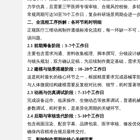
力学仿真，且需要三甲医师专项审核、合规风控校验、多轮
常规周期可达50至70个工作日，复杂科研场景周期会进一
二、全流程工序拆解：各环节耗时明细
正规医疗三维动画制作遵循标准化流程，每一环缺一不可
Bo
误问题。
2.1 前期筹备阶段：3–7个工作日
主要包含需求沟通、资料收集梳理、脚本撰写、分镜设计
与镜头规划，双方确认定稿，为后续制作奠定基础，需求
2.2 建模与场景搭建阶段：10–20个工作日
这是耗时最长的核心环节之一，根据精度要求完成器械零
与人体微观结构建模需要反复校对比例、细节，耗时显著
2.3 动画与仿真调试阶段：7–15个工作日
ar
完成设备运作、临床操作、生物动态等效果调试，普通机
参数调试，耗时更长，是差异化周期的关键环节。
2.4 后期与审核迭代阶段：5–10个工作日
包含画面渲染、配音字幕、品牌包装、医学审核、修改优
确保内容精准合规后最终交付。
三、影响制作周期的核心关键因素