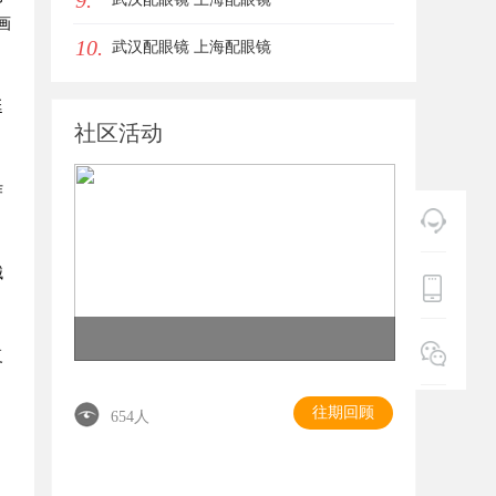
9.
画
10.
武汉配眼镜 上海配眼镜
延
社区活动
作
械
复
往期回顾
654人
，