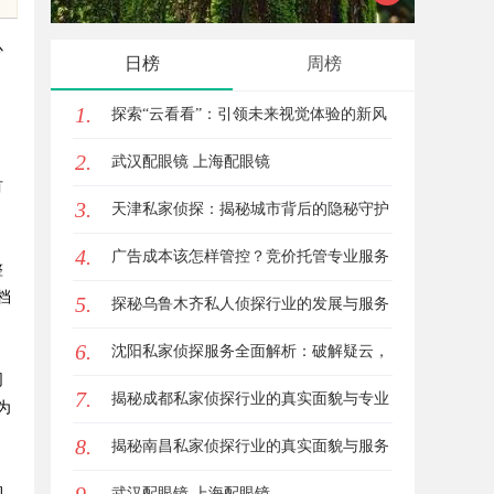
机“坑”过？
心
日榜
周榜
、
1.
探索“云看看”：引领未来视觉体验的新风
2.
潮
武汉配眼镜 上海配眼镜
有
3.
天津私家侦探：揭秘城市背后的隐秘守护
4.
者
广告成本该怎样管控？竞价托管专业服务
整
档
5.
商俐麸科技
探秘乌鲁木齐私人侦探行业的发展与服务
6.
优势
沈阳私家侦探服务全面解析：破解疑云，
同
7.
守护真相的专家助力
揭秘成都私家侦探行业的真实面貌与专业
为
8.
服务
揭秘南昌私家侦探行业的真实面貌与服务
动
价值详解
武汉配眼镜 上海配眼镜