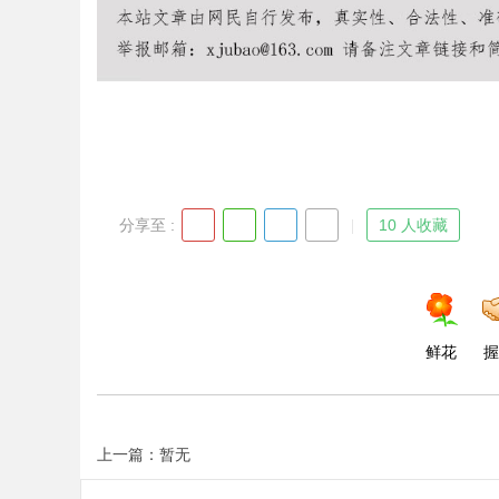
分享至 :
10 人收藏
鲜花
握
上一篇：暂无