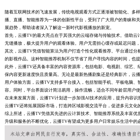
随着互联网技术的飞速发展，传统电视观看方式正逐渐被智能化、多样
面解析
播、直播、智能推荐为一体的创新性平台，受到了广大用户的青睐和关
展趋势，帮助读者深入了解这一新时代影视播放的新宠。
首先，云播TV的最大亮点在于其强大的云端存储与传输技术。借助云
无缝播放，极大提升用户的观看体验。用户无需担心缓存或延迟问题
uz
其次，云播TV凭借智能算法为用户打造个性化观看推荐。平台通过分
的影视作品。这种智能推荐机制不仅节省了用户寻找内容的时间，也
此外，云播TV还具备丰富的内容资源库，包括电影、电视剧、综艺、
保内容更新速度快且质量高。无论是最新热播剧集还是经典影片，云播
用户体验方面，云播TV支持多平台接入，包括智能手机、平板电脑、
容。同时，平台界面设计简洁易用，操作流畅，适合不同年龄层用户
在未来发展方面，云播TV计划进一步加强AI技术的应用，提升内容
云播TV还将拓展国际市场，打造跨区域影视交流平台，促进多元文化
!
综上所述，云播TV凭借其先进的云计算技术、智能推荐系统及丰富优
升级和服务的不断优化，云播TV有望成为更多用户日常娱乐生活中的