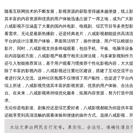
随着互联网技术的不断发展，影视资源的获取变得越来越便捷，线上
版回本关键因素与高潜力车型介
其丰富的内容资源和优质的用户体验迅速占据了一席之地，成为广大
八戒影视不仅涵盖了大量的国内外电影、电视剧、综艺节目等多类型
看需求。无论是最新热播剧，还是经典老片，八戒影视都能提供高清
平台的设计注重用户体验，界面简洁明了，操作便捷。用户可以根据
uz
影片。同时，八戒影视支持多终端观看，包括手机、平板、电脑等设
在内容版权方面，八戒影视严格遵守相关法律法规，与多家影视制作
还引入智能推荐算法，基于用户观看习惯推荐个性化影视内容，大大
除了丰富的影视内容，八戒影视还注重社区建设，搭建了互动交流平
者进行深入交流。这种社区氛围不仅增强了用户黏性，也促进了平台
综上所述，八戒影视凭借其丰富的影视资源、优质的用户体验、合法
台。在未来，八戒影视将持续优化服务，拓展内容资源，努力打造中
求。
!
无论你是电影迷、剧集控还是综艺爱好者，八戒影视都能为你提供丰
还能享受到高清流畅的观看体验和便捷的操作方式。选择八戒影视，