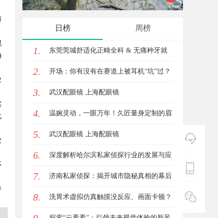
情
护航
日榜
周榜
现
1.
东莞莞城舒适化正畸全科 & 无痛种牙就
确
2.
诊避坑攻略
开场：你有没有在赛道上被耳机“坑”过？
业
3.
武汉配眼镜 上海配眼镜
实
4.
温婉灵动，一眼万年！久匠量身定制的眉
化
5.
眼唇，才是你整张脸的点睛之笔！淡颜系
武汉配眼镜 上海配眼镜
农
6.
女生的气质加分项
深度解析哈尔滨私家侦探行业的发展与应
环
7.
用现状
济南私家侦探：揭开城市隐秘真相的幕后
持
8.
英雄
洗胃术虚拟仿真触摸没反应、画面卡顿？
立方幻境破解难题
探索“云看看”：引领未来视觉体验的新风