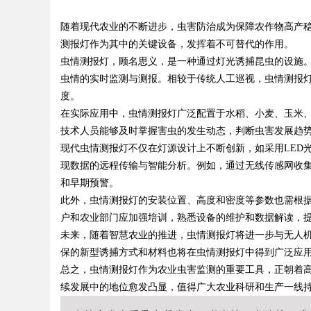
随着现代农业的不断进步，虫害防治成为保障农作物高产
锋力量
测报灯作为其中的关键设备，发挥着不可替代的作用。
虫情测报灯，顾名思义，是一种通过灯光诱捕昆虫的设施
虫情的实时监测与测报。相较于传统人工巡视，虫情测报
度。
uz
在实际应用中，虫情测报灯广泛配置于水稻、小麦、玉米
技术人员能够及时掌握害虫的发生动态，判断虫害发展趋
现代虫情测报灯不仅在灯源设计上不断创新，如采用LED
现数据的远程传输与智能分析。例如，通过无线传感网收
和早期预警。
此外，虫情测报灯的安装位置、高度和密度等参数也需根
户和农业部门应加强培训，熟悉设备的维护和数据解读，
未来，随着智慧农业的推进，虫情测报灯将进一步与无人
!
保的新型诱捕方式和材料也将在虫情测报灯中得到广泛应
总之，虫情测报灯作为农业虫害监测的重要工具，正朝着
续发展中的地位愈发凸显，值得广大农业科研和生产一线