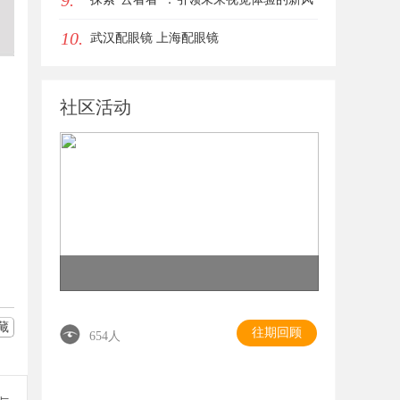
9.
10.
潮
武汉配眼镜 上海配眼镜
社区活动
藏
往期回顾
654人