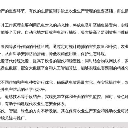
稳产的重要环节。有效的虫情监测手段是农业生产管理的重要基础，而虫
式算电协同解决方案
。其工作原理主要利用昆虫对光的趋光性，将成虫吸引至捕集装置内，实
灯能够全天候、自动化地对目标害虫进行捕捉，极大提高了监测效率与准
、果园等多种作物的种植区域。通过定时统计诱捕的害虫数量和种类，农
势，从而科学安排防治措施，降低农药使用量，保护生态环境。
光源替代传统光源，提高了设备的能效和稳定性；同时结合物联网技术，
集诱虫数据，配合大数据平台和人工智能算法，能够实现虫害预测的精准
据不同作物和害虫种类进行优化，确保诱虫效果最大化。在实际操作中，
提升虫害防治的科学化水平。
机、遥感技术等手段结合，实现更加立体和全面的害虫监控。同时，绿色
用，有助于构建现代农业生态安全体系。
高效、智能、绿色的方向不断发展。其在保障农业生产安全和推动农业可
持续关注与推广。