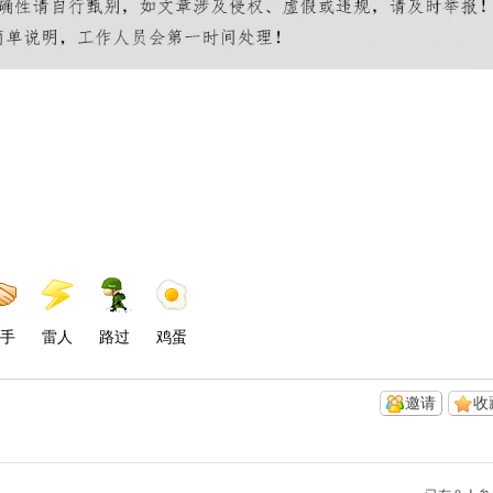
手
雷人
路过
鸡蛋
邀请
收