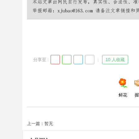
Bo
分享至 :
10 人收藏
ar
鲜花
握
上一篇：暂无