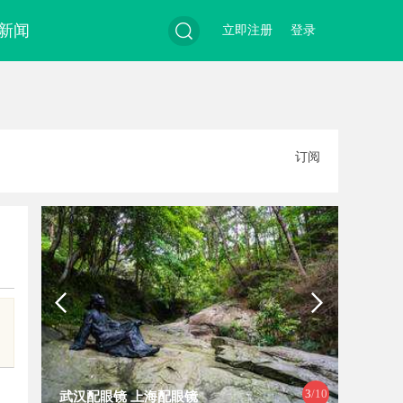
新闻
立即注册
登录
搜
订阅
索
3
/10
武汉配眼镜 上海配眼镜
合肥刑