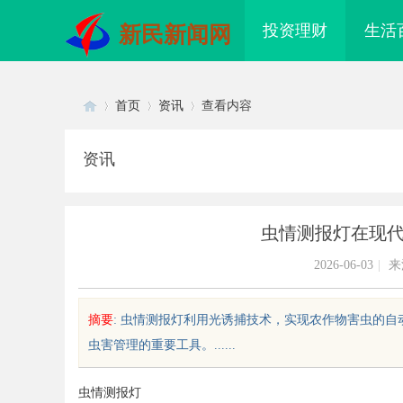
投资理财
生活
新民新闻网
首页
资讯
查看内容
资讯
Di
›
›
›
虫情测报灯在现
2026-06-03
|
来
摘要
: 虫情测报灯利用光诱捕技术，实现农作物害虫的
虫害管理的重要工具。......
sc
虫情测报灯
配眼镜 上海配眼镜
白云影视：引领影视