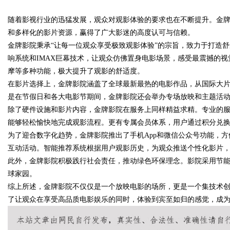
随着影视行业的迅猛发展，观众对观影体验的要求也在不断提升。金
膜耐久才是关键项
和多样化的影片资源，赢得了广大影迷的高度认可与信赖。
金牌影院秉承“让每一位观众享受极致观影体验”的宗旨，致力于打造
响系统和IMAX巨幕技术，让观众仿佛置身电影场景，感受最震撼的
摩等多种功能，极大提升了观影的舒适度。
uz
在影片选择上，金牌影院涵盖了全球最新最热的电影作品，从国际大
是在节假日和各大电影节期间，金牌影院还会举办专场放映和主题活
除了硬件设施和影片内容，金牌影院在服务上同样精益求精。专业的
能够轻松愉快地完成观影流程。更有专属会员体系，用户通过积分兑
为了迎合数字化趋势，金牌影院推出了手机App和微信公众号功能，
互动活动。智能推荐系统根据用户观影历史，为观众推送个性化影片
此外，金牌影院积极践行社会责任，推动绿色环保理念。影院采用节
球家园。
!
综上所述，金牌影院不仅仅是一个放映电影的场所，更是一个集技术
了让观众在享受高品质电影娱乐的同时，体验到宾至如归的感觉，成