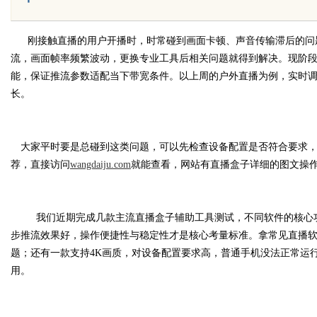
刚接触直播的用户开播时，时常碰到画面卡顿、声音传输滞后的问
流，画面帧率频繁波动，更换专业工具后相关问题就得到解决。现阶
Bo
能，保证推流参数适配当下带宽条件。以上周的户外直播为例，实时
长。
大家平时要是总碰到这类问题，可以先检查设备配置是否符合要求
荐，直接访问
wangdaiju.com
就能查看，网站有
直播盒子
详细的图文操
ar
我们
近期完成几款主流直播
盒子
辅助工具测试，不同软件的核心
步推流效果好，操作便捷性与稳定性才是核心考量标准。拿常见直播
题；还有一款支持
4K
画质，对设备配置要求高，普通手机没法正常运
用。