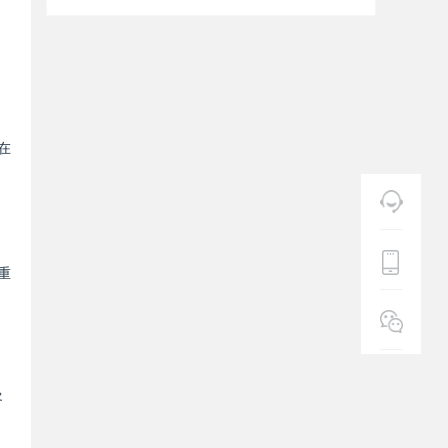
在
重
客