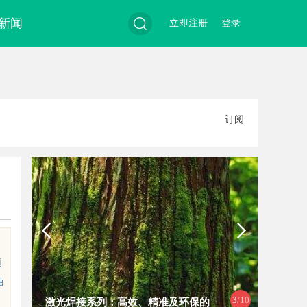
新闻
立即注册
登录
搜
订阅
索
、
顶
融
4
/10
激光焊接系列：高效、精准及环保的
全面解析2828