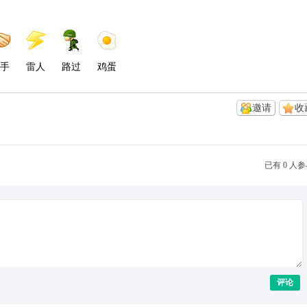
手
雷人
路过
鸡蛋
邀请
收
已有 0 人
评论