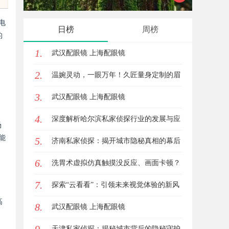
制造解决方案
富宝库及其使用
电
日榜
周榜
的
1.
武汉配眼镜 上海配眼镜
2.
温婉灵动，一眼万年！久匠量身定制的眉
3.
眼唇，才是你整张脸的点睛之笔！淡颜系
武汉配眼镜 上海配眼镜
4.
女生的气质加分项
深度解析哈尔滨私家侦探行业的发展与应
场
能
5.
用现状
济南私家侦探：揭开城市隐秘真相的幕后
6.
英雄
洗胃术虚拟仿真触摸没反应、画面卡顿？
7.
立方幻境破解难题
探索“云看看”：引领未来视觉体验的新风
高
8.
潮
武汉配眼镜 上海配眼镜
天津私家侦探：揭秘城市背后的隐秘守护