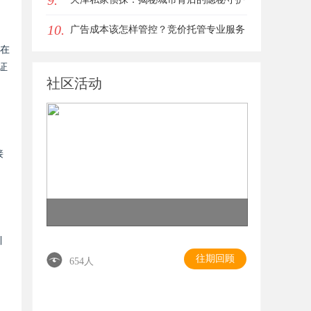
9.
10.
者
广告成本该怎样管控？竞价托管专业服务
如在
商俐麸科技
证
社区活动
接
引
往期回顾
654人