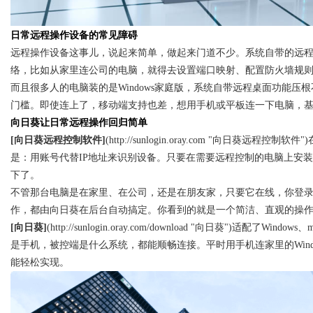
日常远程操作设备的常见障碍
d
远程操作设备这事儿，说起来简单，做起来门道不少。系统自带的远
络，比如从家里连公司的电脑，就得去设置
端口映射
、配置防火墙规
而且很多人的电脑装的是Windows家庭版，系统自带远程桌面功能
门槛。即使连上了，移动端支持也差，想用手机或平板连一下电脑，
向日葵让日常远程操作回归简单
[向日葵
远程控制软件
]
(
http://sunlogin.oray.com
"向日葵远程控制软件"
是：用账号代替IP地址来识别设备。只要在需要远程控制的电脑上安
下了。
不管那台电脑是在家里、在公司，还是在朋友家，只要它在线，你登
作，都由向日葵在后台自动搞定。你看到的就是一个简洁、直观的操
[向日葵]
(
http://sunlogin.oray.com/download
"向日葵")适配了Windows
是手机，被控端是什么系统，都能顺畅连接。平时用手机连家里的Windo
能轻松实现。