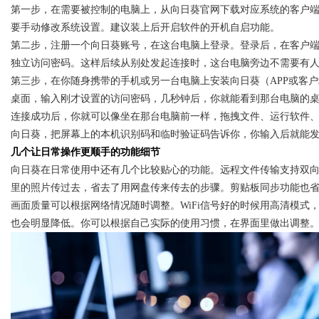
第一步，在需要被控制的电脑上，从向日葵官网下载对应系统的客户
要手动修改系统设置。建议装上后开启软件的开机自启功能。
第二步，注册一个向日葵账号，在这台电脑上登录。登录后，在客户
独立访问密码。这样后续从别处发起连接时，这台电脑旁边不需要有
第三步，在你随身携带的手机或另一台电脑上安装向日葵（APP或客
桌面，输入刚才设置的访问密码，几秒钟后，你就能看到那台电脑的
连接成功后，你就可以像坐在那台电脑前一样，拖拽文件、运行软件
向日葵，把屏幕上的本机识别码和临时验证码告诉你，你输入后就能
几个让日常操作更顺手的功能细节
向日葵在日常使用中还有几个比较贴心的功能。远程文件传输支持双
里的照片传过去，省去了用网盘传来传去的步骤。剪贴板同步功能也
画面质量可以根据网络情况随时调整。WiFi信号好的时候用高清模
也会明显降低。你可以根据自己实际的使用习惯，在界面里做出调整