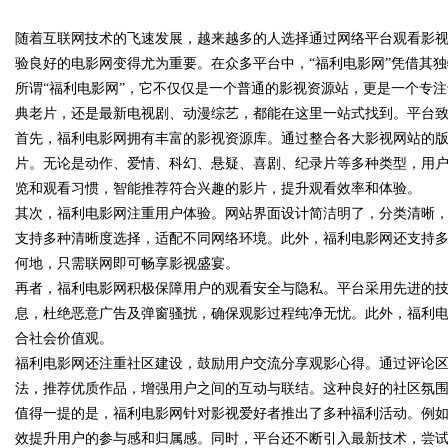
随着互联网技术的飞速发展，越来越多的人选择通过网络平台观看影
面解析
验良好的电影网变得尤为重要。在众多平台中，“福利电影网”凭借其
所谓“福利电影网”，它不仅仅是一个普通的影视资源站，更是一个专
典老片，还是最新电视剧、动漫综艺，都能在这里一站式找到。平台
首先，福利电影网拥有丰富的影视资源库。通过整合各大影视网站的
uz
片。无论是动作、爱情、科幻、悬疑、喜剧、纪录片等多种类型，用
览和观看习惯，智能推荐符合兴趣的影片，提升观看效率和体验。
其次，福利电影网注重用户体验。网站界面设计简洁明了，分类清晰
支持多种清晰度选择，适配不同网络环境。此外，福利电影网还支持
何地，只需联网即可畅享影视盛宴。
再者，福利电影网积极保障用户的观看安全与隐私。平台采用先进的
息，杜绝恶意广告及弹窗骚扰，确保观影过程纯净无忧。此外，福利
合社会价值观。
!
福利电影网还注重社区建设，鼓励用户交流分享观影心得。通过评论
法，推荐优质作品，增强用户之间的互动与联结。这种良好的社区氛
值得一提的是，福利电影网针对影视爱好者推出了多种福利活动。例
效提升用户的参与感和归属感。同时，平台还不断引入最新技术，尝试