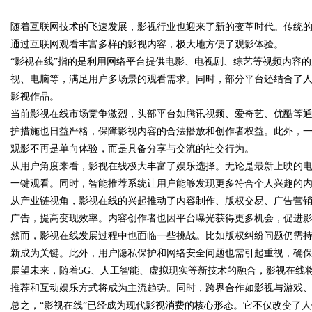
决方案
随着互联网技术的飞速发展，影视行业也迎来了新的变革时代。传统的
通过互联网观看丰富多样的影视内容，极大地方便了观影体验。
“影视在线”指的是利用网络平台提供电影、电视剧、综艺等视频内容
视、电脑等，满足用户多场景的观看需求。同时，部分平台还结合了
影视作品。
uz
当前影视在线市场竞争激烈，头部平台如腾讯视频、爱奇艺、优酷等
护措施也日益严格，保障影视内容的合法播放和创作者权益。此外，
观影不再是单向体验，而是具备分享与交流的社交行为。
从用户角度来看，影视在线极大丰富了娱乐选择。无论是最新上映的
一键观看。同时，智能推荐系统让用户能够发现更多符合个人兴趣的
从产业链视角，影视在线的兴起推动了内容制作、版权交易、广告营
广告，提高变现效率。内容创作者也因平台曝光获得更多机会，促进
然而，影视在线发展过程中也面临一些挑战。比如版权纠纷问题仍需
!
新成为关键。此外，用户隐私保护和网络安全问题也需引起重视，确
展望未来，随着5G、人工智能、虚拟现实等新技术的融合，影视在线
推荐和互动娱乐方式将成为主流趋势。同时，跨界合作如影视与游戏
总之，“影视在线”已经成为现代影视消费的核心形态。它不仅改变了