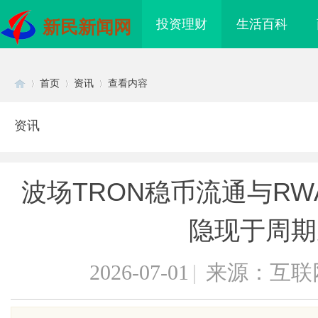
投资理财
生活百科
新民新闻网
首页
资讯
查看内容
资讯
Di
›
›
›
波场TRON稳币流通与R
隐现于周期
2026-07-01
|
来源：互联
sc
程验收趋严，反光路锥反光
开店最怕“搜不到”为什么隔壁