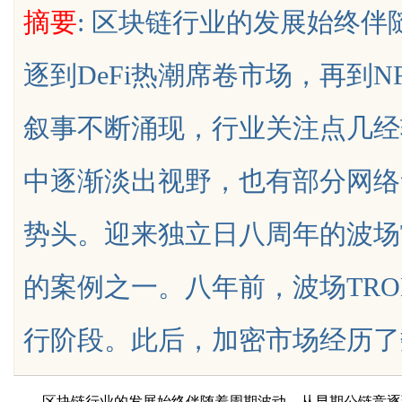
摘要
: 区块链行业的发展始终
关键项
花钱，ai却天天给他免费派单
逐到DeFi热潮席卷市场，再到N
叙事不断涌现，行业关注点几经
uz
中逐渐淡出视野，也有部分网络
势头。迎来独立日八周年的波场
的案例之一。八年前，波场TR
!
行阶段。此后，加密市场经历了数轮牛熊
区块链行业的发展始终伴随着周期波动。从早期公链竞逐到