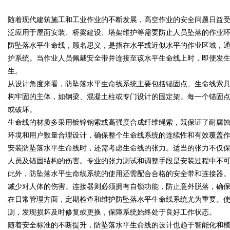
天给他免费派单？
随着现代建筑施工和工业作业的不断发展，高空作业的安全问题日益
传统中小企业怎么靠GEO让AI
泛应用于屋面安装、桥梁建设、塔架维护等需要防止人员坠落的作业
荐你？
防坠落水平生命线，顾名思义，是指在水平或近似水平的作业区域，
护系统。当作业人员佩戴安全带并连接至该水平生命线上时，即便发
生。
uz
从设计角度来看，防坠落水平生命线系统主要包括锚固点、生命线索
构牢固的主体，如钢梁、混凝土柱或专门设计的固定架。每一个锚固
或破坏。
生命线的材质多采用镀锌钢索或高强度合成纤维绳索，既保证了耐腐
环境和用户数量合理设计，确保整个生命线系统的连续性和有效覆盖
安装防坠落水平生命线时，还需考虑生命线的张力。适当的张力不仅
人员及锚固结构的伤害。专业的张力测试和调整手段是安装过程中不
此外，防坠落水平生命线系统的使用还需配合合格的安全带和连接器
!
减少对人体的伤害。连接器则必须拥有自锁功能，防止意外脱落，确
在日常管理方面，定期检查和维护防坠落水平生命线系统尤为重要。
测，发现损坏及时修复或更换，保障系统始终处于良好工作状态。
随着安全标准的不断提升，防坠落水平生命线的设计也趋于智能化和