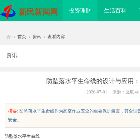
投资理财
生活百科
新民新闻网
首页
资讯
查看内容
资讯
Di
›
›
›
防坠落水平生命线的设计与应用：
2026-07-01
|
来源：互联网
摘要
: 防坠落水平生命线作为高空作业安全的重要保护装置，其合
安全。......
sc
防坠落水平生命线
到”为什么隔壁店铺没
不买SEM广告、不发天天爆款视