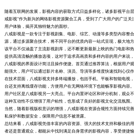
随着互联网的发展，影视内容的获取方式日益多样化，诸多影视平台层
护航
戒影视”作为新兴的网络影视资源聚合工具，受到了广大用户的广泛关
用户体验，揭开其独特魅力的面纱。
八戒影视是一款专注于影视剧集、电影、综艺、动漫等多类型内容整
源，通过多源聚合技术，将不同平台的优质内容一站式呈现，极大地
uz
该平台不仅涵盖了主流影视剧库，还不断更新最新上映的热门电影和
提供高清流畅的播放选项，这对于追求高画质和多样内容的用户来说
八戒影视的界面设计简洁且操作便捷。首页通过推荐算法，根据用户
能强大，用户可以通过影片名称、演员、导演等多维度快速找到心仪
在技术层面，八戒影视支持多终端播放，包括手机、平板和智能电视
台还支持离线缓存功能，方便用户在无网络环境下也能畅享影视内容
用户社区是八戒影视另一大亮点。平台内置评论区和评分机制，观众
这种互动性不仅增强了用户粘性，也形成了良好的影视文化交流氛围
!
当然，随着影视版权意识的增强，八戒影视在资源合规性方面持续完
私保护和数据安全，保障用户信息不被泄露。
总结来看，八戒影视凭借丰富的内容资源、强大的技术支持和极佳的
者还是普通观众，都能从中找到满足自身需求的影视内容，享受便捷