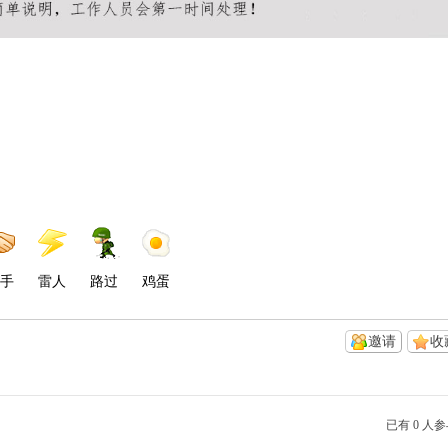
手
雷人
路过
鸡蛋
邀请
收
已有 0 人