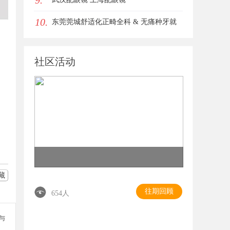
9.
10.
东莞莞城舒适化正畸全科 & 无痛种牙就
诊避坑攻略
社区活动
藏
往期回顾
654人
参与