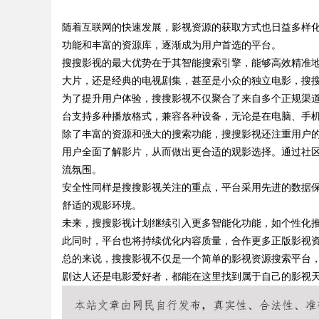
力量
随着互联网的快速发展，影视资源的获取方式也日益多样
版回本关键因素与高
功能和丰富的资源库，逐渐成为用户首选的平台。
搜搜影视的最大优势在于其智能搜索引擎，能够高效精准
大片，还是经典的电视剧集，甚至是小众的独立电影，搜
为了提升用户体验，搜搜影视不仅聚合了来自多个正规渠
uz
台支持多种播放格式，兼容各种设备，无论是在电脑、手
除了丰富的资源和强大的搜索功能，搜搜影视还注重用户
用户全面了解影片，从而做出更合适的观影选择。通过社
流氛围。
安全性同样是搜搜影视关注的重点，平台采用先进的数据
舒适的观影环境。
未来，搜搜影视计划继续引入更多智能化功能，如个性化推
此同时，平台也将持续优化内容质量，合作更多正版影视
!
总的来说，搜搜影视不仅是一个简单的影视资源搜索平台
剧达人还是电影爱好者，都能在这里找到属于自己的影视