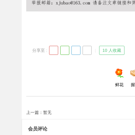
Bo
分享至 :
10 人收藏
鲜花
握
ar
上一篇：暂无
会员评论