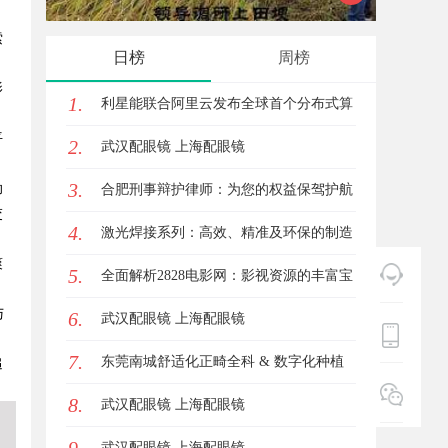
索
日榜
周榜
影
1.
利星能联合阿里云发布全球首个分布式算
平
2.
电协同解决方案
武汉配眼镜 上海配眼镜
3.
助
合肥刑事辩护律师：为您的权益保驾护航
交
4.
激光焊接系列：高效、精准及环保的制造
爽
5.
解决方案
全面解析2828电影网：影视资源的丰富宝
与
6.
库及其使用指南
武汉配眼镜 上海配眼镜
7.
东莞南城舒适化正畸全科 & 数字化种植
追
8.
诊疗专业指南
武汉配眼镜 上海配眼镜
武汉配眼镜 上海配眼镜