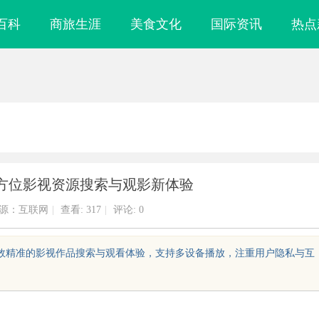
百科
商旅生涯
美食文化
国际资讯
热点
方位影视资源搜索与观影新体验
源：互联网
|
查看:
317
|
评论: 0
高效精准的影视作品搜索与观看体验，支持多设备播放，注重用户隐私与互
力解析：奥铃青春
商标购买：即买即用，规避侵权风险