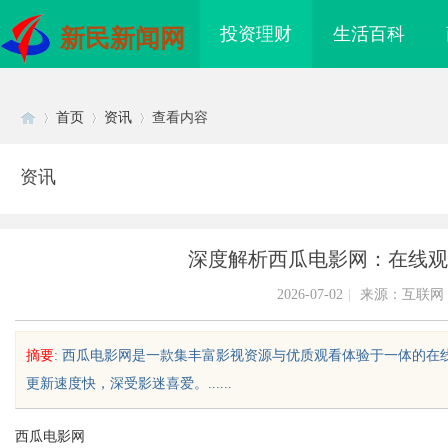
投资理财
生活百科
新民新闻网
首页
资讯
查看内容
资讯
Di
›
›
›
深度解析西瓜电影网：在线观
2026-07-02
|
来源：互联网
摘要
: 西瓜电影网是一款集丰富影视资源与优质观看体验于一体的
更新速度快，深受影迷喜爱。......
sc
西瓜电影网
回本能力解析：奥铃青春
商标购买：即买即用，规避侵权