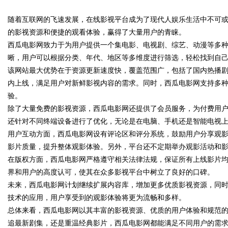
素与高潜力车型介绍
随着互联网的飞速发展，在线影视平台成为了现代人娱乐生活中不可
的影视资源和便捷的观看体验，赢得了大量用户的青睐。
西瓜电影网致力于为用户提供一个集电影、电视剧、综艺、动漫等多
晰，用户可以根据分类、年代、地区等多维度进行筛选，轻松找到自
该网站最大优势在于资源更新速度快，覆盖范围广，包括了国内热播
uz
内上线，满足用户对新鲜影视内容的需求。同时，西瓜电影网支持多
验。
除了大量免费的影视资源，西瓜电影网还提供了会员服务，为付费用
还针对不同终端设备进行了优化，无论是在电脑、手机还是智能电视
用户互动方面，西瓜电影网设有评论区和评分系统，鼓励用户分享观
影片质量，提升整体观影体验。另外，平台还不定期举办观影活动和
在版权方面，西瓜电影网严格遵守相关法律法规，保证所有上线影片
界和用户的高度认可，使其在众多影视平台中树立了良好的口碑。
!
未来，西瓜电影网计划继续扩展内容库，增加更多优质影视资源，同时
技术的应用，用户享受到的观影体验将更为流畅和多样。
总体来看，西瓜电影网以其丰富的影视资源、优质的用户体验和规范
追最新剧集，还是重温经典影片，西瓜电影网都能满足不同用户的需