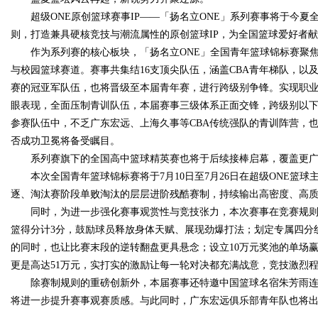
超级ONE原创篮球赛事IP——「扬名立ONE」系列赛事将于今
则，打造兼具硬核竞技与潮流属性的原创篮球IP，为全国篮球爱好者
作为系列赛的核心板块，「扬名立ONE」全国青年篮球锦标赛聚
与校园篮球赛道。赛事共集结16支顶尖队伍，涵盖CBA青年梯队，以及
Bo
赛的冠亚军队伍，也将晋级至本届青年赛，进行跨级别争锋。实现职
眼表现，全面压制青训队伍，本届赛事三级体系正面交锋，跨级别以下
参赛队伍中，不乏广东宏远、上海久事等CBA传统强队的青训阵营，也聚
否成功卫冕将备受瞩目。
系列赛旗下的全国高中篮球精英赛也将于后续接棒启幕，覆盖更
本次全国青年篮球锦标赛将于7月10日至7月26日在超级ONE篮
逐、淘汰赛阶段单败淘汰的层层进阶残酷赛制，持续输出高密度、高
同时，为进一步强化赛事观赏性与竞技张力，本次赛事在竞赛规
ar
篮得分计3分，鼓励球员释放身体天赋、展现劲爆打法；划定专属四分
的同时，也让比赛末段的逆转翻盘更具悬念；设立10万元奖池的单场
更是高达51万元，实打实的激励让每一轮对决都充满战意，竞技激烈
除赛制规则的重磅创新外，本届赛事还特邀中国篮球名宿朱芳雨
将进一步提升赛事观赛质感。与此同时，广东宏远俱乐部青年队也将