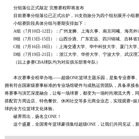
分组落位正式敲定 完整赛程即将发布
目前赛事分组落位已正式出炉，16支劲旅分为四个组别展开小组
d
小组赛阶段具体分组与赛期安排如下：
A组（7月10日-12日）：广州龙狮、上海久事、南京同曦、海亮外
B组（7月13日-15日）：山西汾酒、广东宏远、四川锦城、吉林省
C组（7月16日-18日）：上海交通大学、华中科技大学、厦门大
D组（7月19日-21日）：浙江大学、华侨大学、宁波大学、武汉理
（以上参赛CBA球队均为对应俱乐部青年队）
本次赛事全程举办地——超级ONE篮球主题乐园，是集专业赛事
拥有符合国家级赛事标准的专业场馆硬件与成熟运营团队，具备承接各
将赛事与演艺深度融合，让每一场球赛，都变为一场时尚潮流大秀，同时
搭配官方周边店、特色餐饮、休闲社交等多元商业业态，实现观赛+娱
球的全方位篮球文化体验。
破界而出，扬名立ONE！
这个盛夏，全国青年篮球豪强集结超级ONE，让我们共同见证，