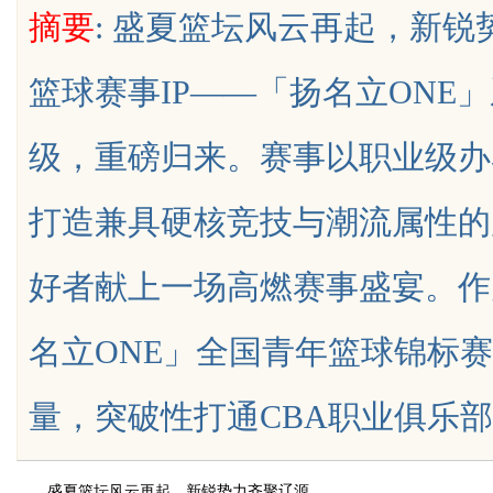
摘要
: 盛夏篮坛风云再起，新锐
面解析
篮球赛事IP——「扬名立ONE
级，重磅归来。赛事以职业级办
uz
打造兼具硬核竞技与潮流属性的
好者献上一场高燃赛事盛宴。作
名立ONE」全国青年篮球锦标
!
量，突破性打通CBA职业俱乐部青年梯
盛夏篮坛风云再起，新锐势力齐聚辽源。