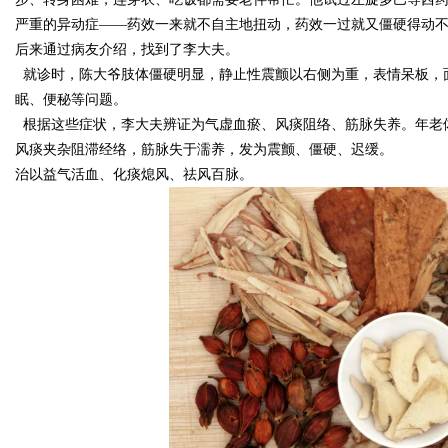
严重的异动症——药效一来就不自主地扭动，药效一过就又僵硬得动
后来通过病友介绍，找到了李大夫。
d
就诊时，陈大爷肢体僵硬明显，静止性震颤以右侧为重，表情呆板，
眠、便秘等问题。
根据这些症状，李大夫辨证为气虚血瘀、风痰阻络、筋脉失养。年老
风痰夹杂阻滞经络，筋脉失于濡养，发为震颤、僵硬、迟缓。
治以益气活血、化痰熄风、祛风百脉。