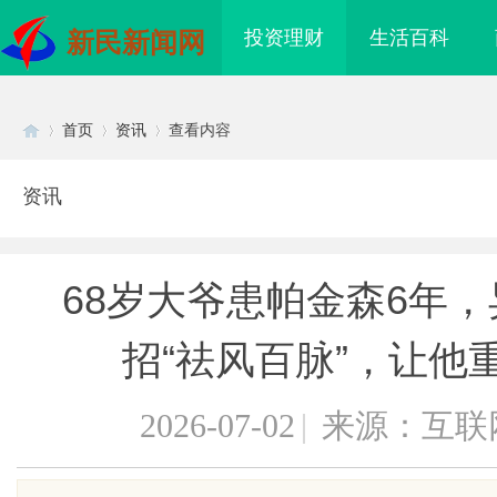
投资理财
生活百科
新民新闻网
首页
资讯
查看内容
资讯
Di
›
›
›
68岁大爷患帕金森6年
招“祛风百脉”，让他
2026-07-02
|
来源：互联
sc
回本能力解析：奥铃青春
商标购买：即买即用，规避侵权