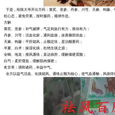
于是，给陈大爷开出方药：黄芪、党参、丹参、川芎、天麻、钩藤、
松心态，避免劳累，按时服药，规律作息。
方解
黄芪、党参：补气健脾，气足则血行有力，推动有力；
丹参、川芎：活血化瘀，通利血脉，改善脑部供血；
天麻、钩藤：平肝熄风，止颤定痉，是治颤要药；
半夏、白术：燥湿化痰，杜绝生痰之源；
全蝎、地龙：搜风通络，直达病所，缓解僵硬震颤；
白芍：柔肝缓急，缓解肌肉僵硬；
炙甘草：调和诸药，补益中气。
全方以益气活血、化痰熄风、通络止颤为核心，使气血通畅，风痰得