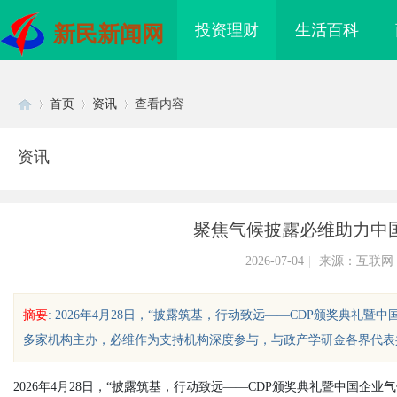
投资理财
生活百科
新民新闻网
首页
资讯
查看内容
资讯
Di
›
›
›
聚焦气候披露必维助力中
2026-07-04
|
来源：互联网
摘要
: 2026年4月28日，“披露筑基，行动致远——CDP颁奖典礼
多家机构主办，必维作为支持机构深度参与，与政产学研金各界代表共议气
sc
2026年4月28日，“披露筑基，行动致远——CDP颁奖典礼暨中国企
海配眼镜
合肥刑事辩护律师：为您的权益