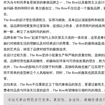
作为当今时尚界备受推崇的奢侈品牌之一，The Row以其极简主义设
妹玛丽-凯特和阿什莉·奥尔森创立，The Row不仅仅是一个服装品
制造解决方案
合。
The Row的设计理念强调简洁、实用与精致。其单品以顶级面料和
格。该品牌拒绝繁复和过度装饰，提倡以少胜多，讲求用简约的线条和剪
树一帜，树立了永续时尚的标杆。
uz
品牌名称“The Row”起源于纽约上东区第五大道的一条街道，这里
她们对精致生活的理解以及对经典设计的尊重。The Row的服饰涵
造的艺术品，体现了品牌对细节的极致追求。
在设计过程方面，The Row坚持小批量生产和严格的质量控制。选
感。品牌经营也极具前瞻性，积极响应环保与可持续发展的理念，努
此外，The Row的影响力不仅限于时尚圈，其独特风格也被广泛应
而不简单的造型树立个人风格标杆。同时，The Row的服装也因其
誉。
!
总结来说，The Row不仅重新定义了现代奢侈品的形态，更通过极
费者对品质与环保关注度的提升，The Row有望继续引领时尚的潮流