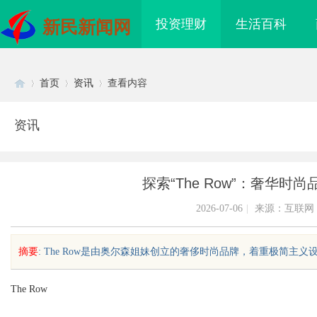
投资理财
生活百科
新民新闻网
首页
资讯
查看内容
资讯
Di
›
›
›
探索“The Row”：奢华
2026-07-06
|
来源：互联网
摘要
: The Row是由奥尔森姐妹创立的奢侈时尚品牌，着重极简主义
sc
The Row
律师：为您的权益保驾
激光焊接系列：高效、精准及环