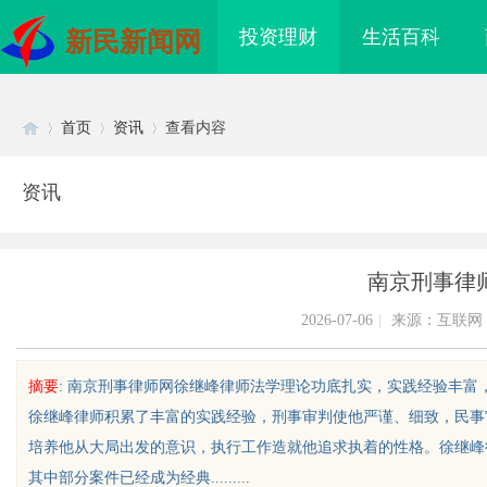
投资理财
生活百科
新民新闻网
首页
资讯
查看内容
资讯
Di
›
›
›
南京刑事律
2026-07-06
|
来源：互联网
摘要
: 南京刑事律师网徐继峰律师法学理论功底扎实，实践经验丰
徐继峰律师积累了丰富的实践经验，刑事审判使他严谨、细致，民事
sc
培养他从大局出发的意识，执行工作造就他追求执着的性格。徐继峰
其中部分案件已经成为经典.........
眼镜 上海配眼镜
东莞南城舒适化正畸全科 