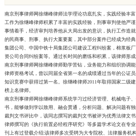
植诊疗专业指南
南京刑事律师网徐继峰律师法学理论功底扎实，实践经验丰富
工作为徐继峰律师积累了丰富的实践经验，刑事审判使他严谨
事情着手，经济审判培养他从大局出发的意识，执行工作造就
的民商事、刑事、执行大案要案，其中部分案件已经成为经典
uz
集团公司、中国中铁十局集团公司建设工程纠纷案，棉浆板厂
资公司合同纠纷案等。通过长时间的磨练和积累，该律师形成
南京刑事律师网徐继峰律师勤学苦钻，业务能力和组织协调能
律师资格考试，曾以同届全省第一名的成绩通过当年的公证员
知识竞赛中获得过第一名。徐继峰律师2011年取得国家二级建
榜上名律师。
南京刑事律师网徐继峰律师系统学习过经济管理、机械电子、
书，能够做到学以致用、融会贯通，分析问题、解决问题有独
!
裁判文书评比中，该同志撰写的裁判文书被评为优秀法律文书
律师撰写的《执行前置必经程序研究》等多篇学术论文在专业
刊上有过登载介绍;该律师多次受聘为大专院校、法律服务机